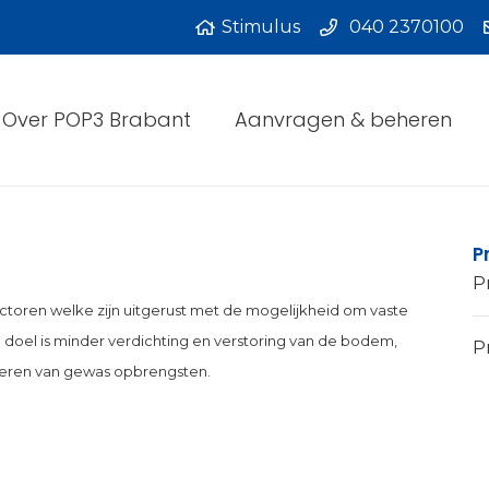
Stimulus
040 2370100
Over POP3 Brabant
Aanvragen & beheren
P
P
ractoren welke zijn uitgerust met de mogelijkheid om vaste
doel is minder verdichting en verstoring van de bodem,
Pr
teren van gewas opbrengsten.