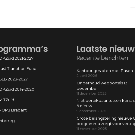
ogramma’s
Laatste nieuw
Recente berichten
OPZuid 2021-2027
Just Transition Fund
Kantoor gesloten met Pasen
2 april 2026
GLB 2023-2027
Onderhoud webportals 13
december
OPZuid 2014-2020
11 december 2025
MITZuid
Niet bereikbaar tussen kerst 
& nieuw
POP3 Brabant
9 december 2025
Grote belangstelling nieuwe 
Interreg
programma zorgt voor vertra
11 november 2025