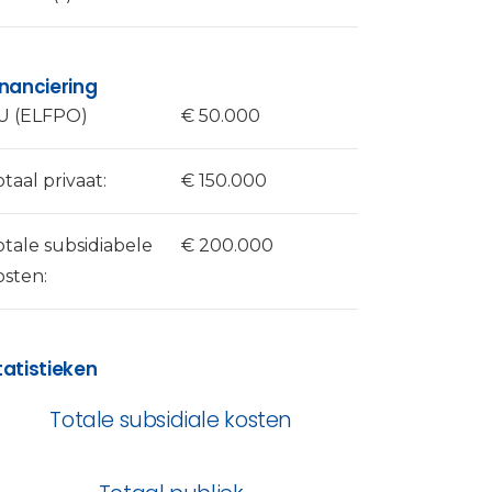
inanciering
U (ELFPO)
€ 50.000
otaal privaat:
€ 150.000
otale subsidiabele
€ 200.000
osten:
tatistieken
Totale subsidiale kosten