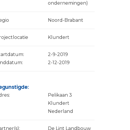
ondernemingen)
egio
Noord-Brabant
rojectlocatie
Klundert
tartdatum:
2-9-2019
inddatum:
2-12-2019
egunstigde:
dres:
Pelikaan 3
Klundert
Nederland
artner(s):
De Lint Landbouw