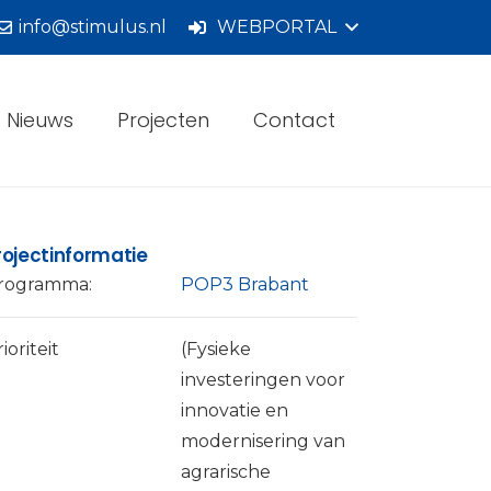
info@stimulus.nl
WEBPORTAL
Nieuws
Projecten
Contact
rojectinformatie
rogramma:
POP3 Brabant
ioriteit
(Fysieke
investeringen voor
innovatie en
modernisering van
agrarische