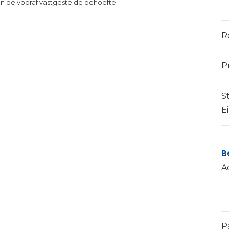
n de vooraf vastgestelde behoefte.
R
P
S
E
B
A
P