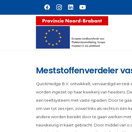
Naar hoofdinhoud
Meststoffenverdeler va
QuickHedge B.V. ontwikkelt, vervaardigd en test
worden ingezet op haar kwekerij van heesters. 
een teeltsysteem met vaste rijpaden. Door te 
om vier tot zes rijen, zowel links als rechts in één
andere worden bereikt door te gaan werken met ta
nauwkeurig in kaart gebracht. Door middel van o.a