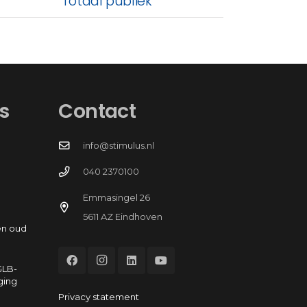
Totaal publiek
s
Contact
info@stimulus.nl
040 2370100
Emmasingel 26
5611 AZ Eindhoven
en oud
GLB-
ging
Privacy statement