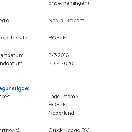
ondernemingen)
egio
Noord-Brabant
rojectlocatie
BOEKEL
tartdatum:
2-7-2018
inddatum:
30-6-2020
egunstigde:
dres:
Lage Raam 7
BOEKEL
Nederland
artner(s):
Quick Hedge B.V.