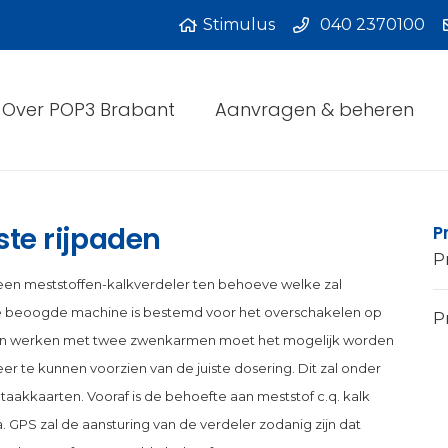
Stimulus
040 2370100
Over POP3 Brabant
Aanvragen & beheren
ste rijpaden
P
P
 een meststoffen-kalkverdeler ten behoeve welke zal
De beoogde machine is bestemd voor het overschakelen op
Pr
gaan werken met twee zwenkarmen moet het mogelijk worden
 keer te kunnen voorzien van de juiste dosering. Dit zal onder
akkaarten. Vooraf is de behoefte aan meststof c.q. kalk
. GPS zal de aansturing van de verdeler zodanig zijn dat