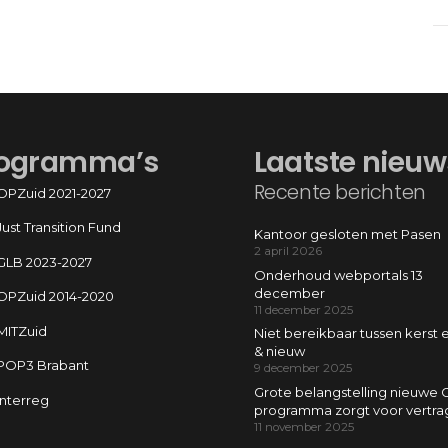
ogramma’s
Laatste nieuw
Recente berichten
OPZuid 2021-2027
Just Transition Fund
Kantoor gesloten met Pasen
2 april 2026
GLB 2023-2027
Onderhoud webportals 13
december
OPZuid 2014-2020
11 december 2025
MITZuid
Niet bereikbaar tussen kerst 
& nieuw
POP3 Brabant
9 december 2025
Grote belangstelling nieuwe 
Interreg
programma zorgt voor vertra
11 november 2025