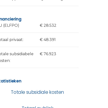
inanciering
U (ELFPO)
€ 28.532
otaal privaat:
€ 48.391
otale subsidiabele
€ 76.923
osten:
tatistieken
Totale subsidiale kosten