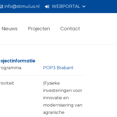
info@stimulus.nl
WEBPORTAL
Nieuws
Projecten
Contact
rojectinformatie
rogramma:
POP3 Brabant
ioriteit
(Fysieke
investeringen voor
innovatie en
modernisering van
agrarische