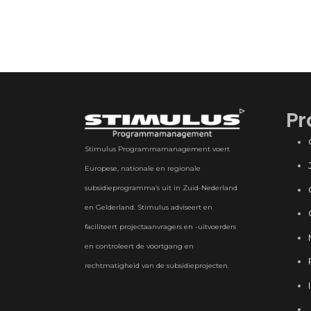
Pr
Stimulus Programmamanagement voert
Europese, nationale en regionale
subsidieprogramma’s uit in Zuid-Nederland
en Gelderland. Stimulus adviseert en
faciliteert projectaanvragers en -uitvoerders
en controleert de voortgang en
rechtmatigheid van de subsidieprojecten.