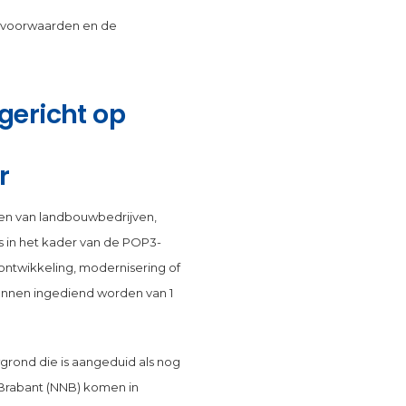
 -voorwaarden en de
gericht op
r
tsen van landbouwbedrijven,
s in het kader van de POP3-
 ontwikkeling, modernisering of
unnen ingediend worden van 1
rond die is aangeduid als nog
 Brabant (NNB) komen in