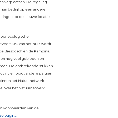
len verplaatsen. De regeling
n hun bedrijf op een andere
teringen op de nieuwe locatie.
door ecologische
geveer 90% van het NNB wordt
de Biesbosch en de Kampina.
eken nog veel gebieden en
planten. De ontbrekende stukken
ovincie nodigt andere partijen
 binnen het Natuurnetwerk
ie over het Natuurnetwerk
en voorwaarden van de
ze pagina
.