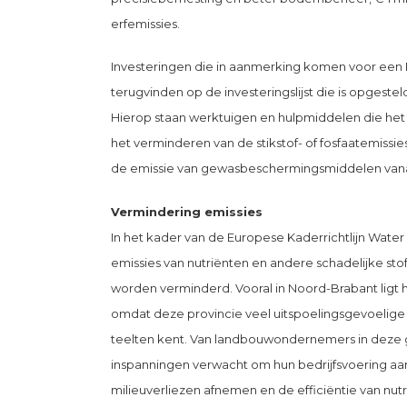
erfemissies.
Investeringen die in aanmerking komen voor een 
terugvinden op de investeringslijst die is opgeste
Hierop staan werktuigen en hulpmiddelen die het 
het verminderen van de stikstof- of fosfaatemissi
de emissie van gewasbeschermingsmiddelen vanaf
Vermindering emissies
In het kader van de Europese Kaderrichtlijn Water 
emissies van nutriënten en andere schadelijke sto
worden verminderd. Vooral in Noord-Brabant ligt
omdat deze provincie veel uitspoelingsgevoelige
teelten kent. Van landbouwondernemers in deze
inspanningen verwacht om hun bedrijfsvoering aa
milieuverliezen afnemen en de efficiëntie van nu