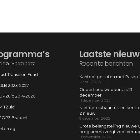
ogramma’s
Laatste nieuw
Recente berichten
OPZuid 2021-2027
Just Transition Fund
Kantoor gesloten met Pasen
2 april 2026
GLB 2023-2027
Onderhoud webportals 13
december
OPZuid 2014-2020
11 december 2025
MITZuid
Niet bereikbaar tussen kerst 
& nieuw
POP3 Brabant
9 december 2025
Grote belangstelling nieuwe 
Interreg
programma zorgt voor vertra
11 november 2025