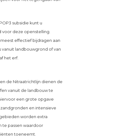
POP3 subsidie kunt u
ld voor deze openstelling.
meest effectief bijdragen aan
es vanuit landbouwgrond of van
 het erf.
en de Nitraatrichtlijn dienen de
ffen vanuit de landbouw te
 hiervoor een grote opgave
 zandgronden en intensieve
 gebieden worden extra
n te passen waardoor
triënten toeneemt.