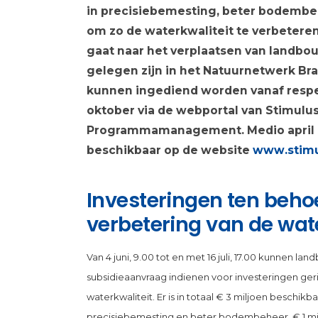
in precisiebemesting, beter bodembe
om zo de waterkwaliteit te verbetere
gaat naar het verplaatsen van landbo
gelegen zijn in het Natuurnetwerk Br
kunnen ingediend worden vanaf respec
oktober via de webportal van Stimulu
Programmamanagement. Medio april is
beschikbaar op de website
www.stimu
Investeringen ten beho
verbetering van de wate
Van 4 juni, 9.00 tot en met 16 juli, 17.00 kunnen
subsidieaanvraag indienen voor investeringen ger
waterkwaliteit. Er is in totaal € 3 miljoen beschikb
precisiebemesting en beter bodembeheer, € 1 mi