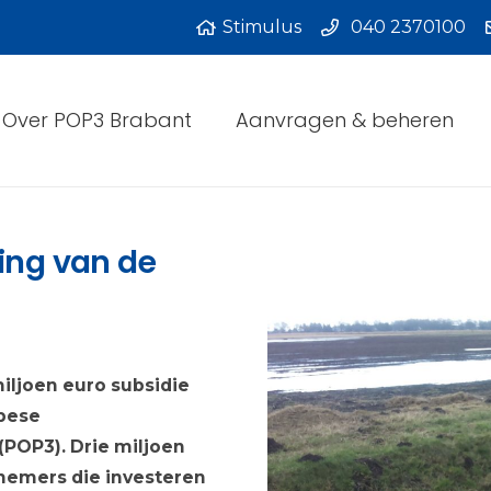
Stimulus
040 2370100
Over POP3 Brabant
Aanvragen & beheren
ring van de
miljoen euro subsidie
opese
POP3). Drie miljoen
nemers die investeren