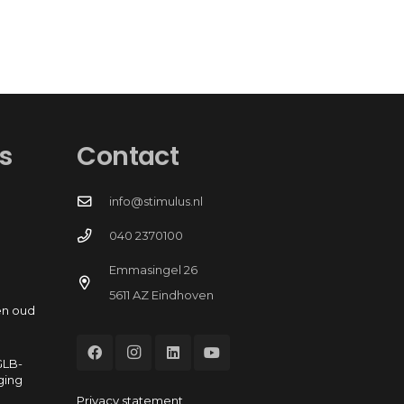
s
Contact
info@stimulus.nl
040 2370100
Emmasingel 26
5611 AZ Eindhoven
en oud
GLB-
ging
Privacy statement