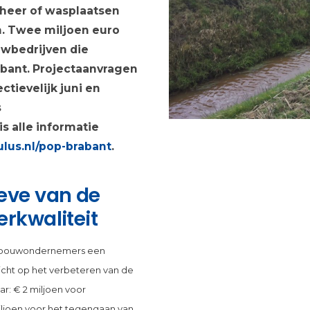
heer of wasplaatsen
n. Twee miljoen euro
uwbedrijven die
abant. Projectaanvragen
tievelijk juni en
s
 alle informatie
lus.nl/pop-brabant
.
eve van de
rkwaliteit
 landbouwondernemers een
icht op het verbeteren van de
aar: € 2 miljoen voor
ljoen voor het tegengaan van