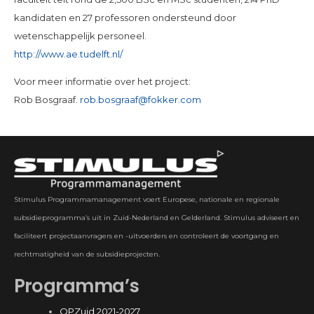
kandidaten en 27 professoren ondersteund door
wetenschappelijk personeel.
http://www.ae.tudelft.nl/
Voor meer informatie over het project:
Rob Bosgraaf.
rob.bosgraaf@fokker.com
Stimulus Programmamanagement voert Europese, nationale en regionale
subsidieprogramma’s uit in Zuid-Nederland en Gelderland. Stimulus adviseert en
faciliteert projectaanvragers en -uitvoerders en controleert de voortgang en
rechtmatigheid van de subsidieprojecten.
Programma’s
OPZuid 2021-2027