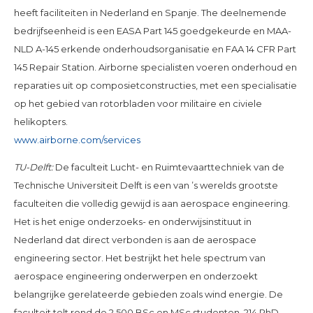
heeft faciliteiten in Nederland en Spanje. The deelnemende
bedrijfseenheid is een EASA Part 145 goedgekeurde en MAA-
NLD A-145 erkende onderhoudsorganisatie en FAA 14 CFR Part
145 Repair Station. Airborne specialisten voeren onderhoud en
reparaties uit op composietconstructies, met een specialisatie
op het gebied van rotorbladen voor militaire en civiele
helikopters.
www.airborne.com/services
TU-Delft:
De faculteit Lucht- en Ruimtevaarttechniek van de
Technische Universiteit Delft is een van ’s werelds grootste
faculteiten die volledig gewijd is aan aerospace engineering.
Het is het enige onderzoeks- en onderwijsinstituut in
Nederland dat direct verbonden is aan de aerospace
engineering sector. Het bestrijkt het hele spectrum van
aerospace engineering onderwerpen en onderzoekt
belangrijke gerelateerde gebieden zoals wind energie. De
faculteit telt rond de 2,500 BSc en MSc studenten, 214 PhD