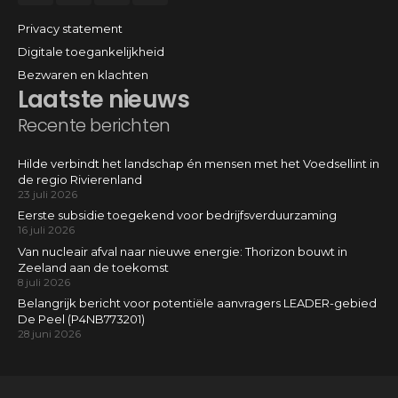
Privacy statement
Digitale toegankelijkheid
Bezwaren en klachten
Laatste nieuws
Recente berichten
Hilde verbindt het landschap én mensen met het Voedsellint in
de regio Rivierenland
23 juli 2026
Eerste subsidie toegekend voor bedrijfsverduurzaming
16 juli 2026
Van nucleair afval naar nieuwe energie: Thorizon bouwt in
Zeeland aan de toekomst
8 juli 2026
Belangrijk bericht voor potentiële aanvragers LEADER-gebied
De Peel (P4NB773201)
28 juni 2026