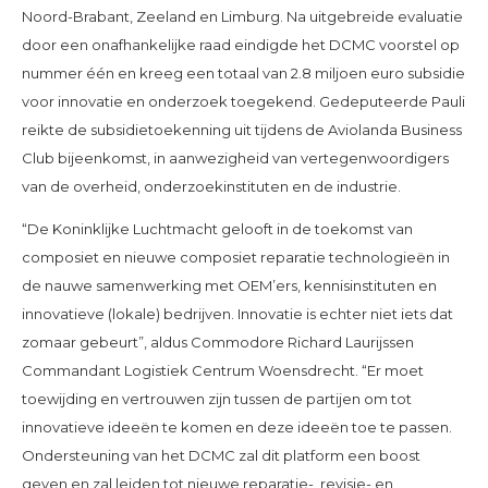
Noord-Brabant, Zeeland en Limburg. Na uitgebreide evaluatie
door een onafhankelijke raad eindigde het DCMC voorstel op
nummer één en kreeg een totaal van 2.8 miljoen euro subsidie
voor innovatie en onderzoek toegekend. Gedeputeerde Pauli
reikte de subsidietoekenning uit tijdens de Aviolanda Business
Club bijeenkomst, in aanwezigheid van vertegenwoordigers
van de overheid, onderzoekinstituten en de industrie.
“De Koninklijke Luchtmacht gelooft in de toekomst van
composiet en nieuwe composiet reparatie technologieën in
de nauwe samenwerking met OEM’ers, kennisinstituten en
innovatieve (lokale) bedrijven. Innovatie is echter niet iets dat
zomaar gebeurt”, aldus Commodore Richard Laurijssen
Commandant Logistiek Centrum Woensdrecht. “Er moet
toewijding en vertrouwen zijn tussen de partijen om tot
innovatieve ideeën te komen en deze ideeën toe te passen.
Ondersteuning van het DCMC zal dit platform een boost
geven en zal leiden tot nieuwe reparatie-, revisie- en