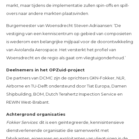
markt, maar tijdens de implementatie zullen spin-offs en spill-
overs naar andere markten plaatsvinden.
Burgemeester van Woensdrecht Steven Adriaansen: ‘De
vestiging van een kenniscentrum op gebied van composieten
is wederom een belangrijke mijlpaal voor de doorontwikkeling
van Aviolanda Aerospace. Het versterkt het profiel van
Woensdrecht en de regio als gaat om vliegtuigonderhoud.’
Deelnemers in het OPZuid-project
De partners van DCMC zijn de oprichters GKN-Fokker, NLR,
Airborne en TU-Delft ondersteund door Tiat Europa, Damen
Shipbuilding, BOM, Dutch Terahertz Inspection Service en
REWIN West-Brabant.
Achtergrond organisaties
Fokker Services
: dit is een geïntegreerde, kennisintensieve
dienstverlenende organisatie die samenwerkt met
fabrikanten, eigenaren en exploitanten van vliegtuigen in de