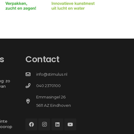
s
Contact
info@stimulus.nl
g: zo
040 2370100
van
Emmasingel 26
5611 AZ Eindhoven
inte
voorop