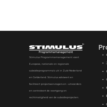
Pr
Stimulus Programmamanagement voert
Europese, nationale en regionale
subsidieprogramma’s uit in Zuid-Nederland
en Gelderland. Stimulus adviseert en
faciliteert projectaanvragers en -uitvoerders
en controleert de voortgang en
rechtmatigheid van de subsidieprojecten.