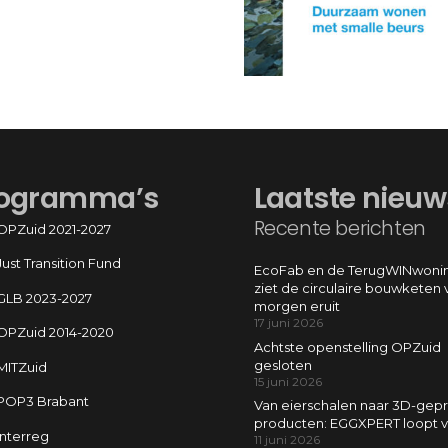
ogramma’s
Laatste nieuw
Recente berichten
OPZuid 2021-2027
Just Transition Fund
EcoFab en de TerugWINwonin
ziet de circulaire bouwketen 
GLB 2023-2027
morgen eruit
17 juni 2026
OPZuid 2014-2020
Achtste openstelling OPZuid
gesloten
MITZuid
15 juni 2026
POP3 Brabant
Van eierschalen naar 3D-gepr
producten: EGGXPERT loopt 
Interreg
11 juni 2026