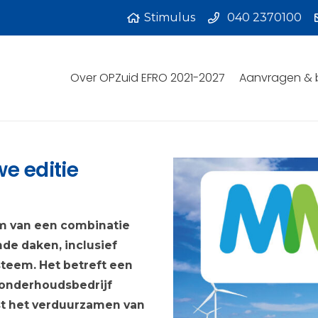
Stimulus
040 2370100
Over OPZuid EFRO 2021-2027
Aanvragen & 
e editie
am van een combinatie
de daken, inclusief
teem. Het betreft een
 onderhoudsbedrijf
st het verduurzamen van