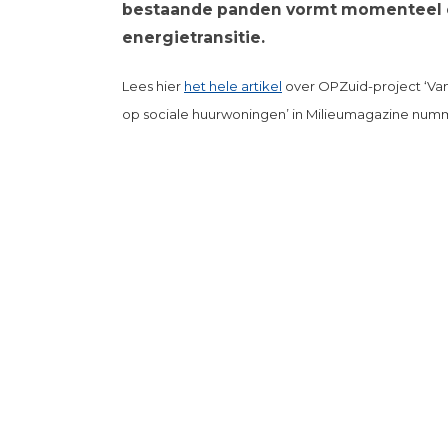
bestaande panden vormt momenteel ee
energietransitie.
Lees hier
het hele artikel
over OPZuid-project ‘Van
op sociale huurwoningen’ in Milieumagazine numm