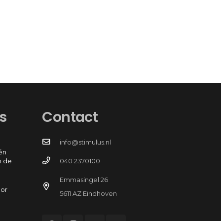
s
Contact
info@stimulus.nl
én
n de
040 2370100
Emmasingel 26
oor
5611 AZ Eindhoven
e