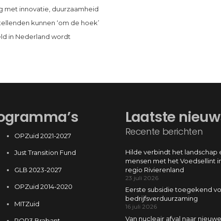
g met innovatie, duurzaamheid
tellenden kunnen ‘om de hoek’
ld in Nederland wordt
ogramma’s
Laatste nieuw
Recente berichten
OPZuid 2021-2027
Hilde verbindt het landschap 
Just Transition Fund
mensen met het Voedsellint i
GLB 2023-2027
regio Rivierenland
23 juli 2026
OPZuid 2014-2020
Eerste subsidie toegekend v
bedrijfsverduurzaming
MITZuid
16 juli 2026
Van nucleair afval naar nieuw
POP3 Brabant