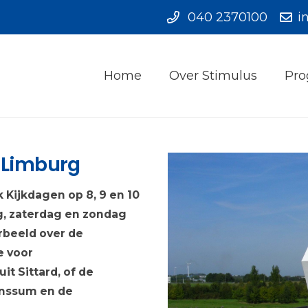
040 2370100
i
Home
Over Stimulus
Pro
 Limburg
 Kijkdagen op 8, 9 en 10
g, zaterdag en zondag
rbeeld over de
e voor
t Sittard, of de
anssum en de