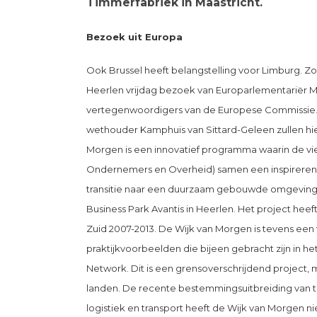
Timmerfabriek in Maastricht.
Bezoek uit Europa
Ook Brussel heeft belangstelling voor Limburg. Zo
Heerlen vrijdag bezoek van Europarlementariër Ma
vertegenwoordigers van de Europese Commissie
wethouder Kamphuis van Sittard-Geleen zullen hier
Morgen is een innovatief programma waarin de vi
Ondernemers en Overheid) samen een inspirere
transitie naar een duurzaam gebouwde omgeving
Business Park Avantis in Heerlen. Het project heef
Zuid 2007-2013. De Wijk van Morgen is tevens een
praktijkvoorbeelden die bijeen gebracht zijn in he
Network. Dit is een grensoverschrijdend project, 
landen. De recente bestemmingsuitbreiding van t
logistiek en transport heeft de Wijk van Morgen 