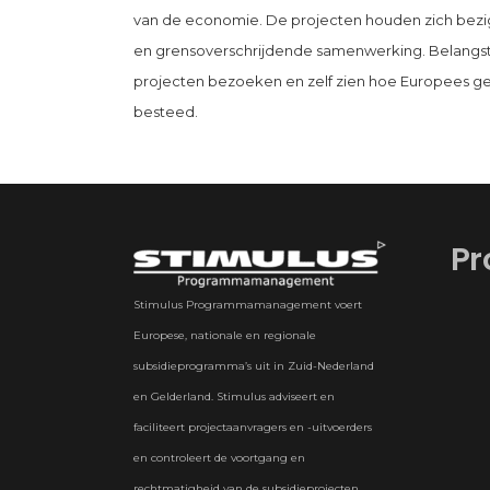
van de economie. De projecten houden zich bezi
en grensoverschrijdende samenwerking. Belangs
projecten bezoeken en zelf zien hoe Europees ge
besteed.
Pr
Stimulus Programmamanagement voert
Europese, nationale en regionale
subsidieprogramma’s uit in Zuid-Nederland
en Gelderland. Stimulus adviseert en
faciliteert projectaanvragers en -uitvoerders
en controleert de voortgang en
rechtmatigheid van de subsidieprojecten.