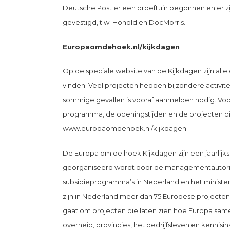
Deutsche Post er een proeftuin begonnen en er zi
gevestigd, t.w. Honold en DocMorris.
Europaomdehoek.nl/kijkdagen
Op de speciale website van de Kijkdagen zijn al
vinden. Veel projecten hebben bijzondere activite
sommige gevallen is vooraf aanmelden nodig. Voo
programma, de openingstijden en de projecten bij
www.europaomdehoek.nl/kijkdagen
De Europa om de hoek Kijkdagen zijn een jaarlij
georganiseerd wordt door de managementautori
subsidieprogramma’s in Nederland en het minister
zijn in Nederland meer dan 75 Europese projecten
gaat om projecten die laten zien hoe Europa sa
overheid, provincies, het bedrijfsleven en kennisin