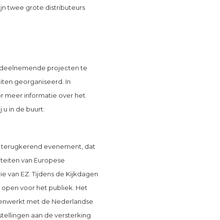
jn twee grote distributeurs
le deelnemende projecten te
iten georganiseerd. In
r meer informatie over het
 u in de buurt:
ks terugkerend evenement, dat
teiten van Europese
ie van EZ. Tijdens de Kijkdagen
 open voor het publiek. Het
menwerkt met de Nederlandse
stellingen aan de versterking