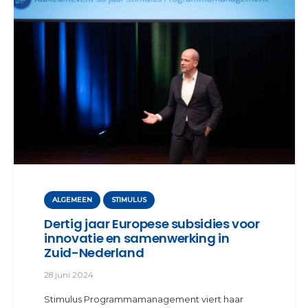
ALGEMEEN
STIMULUS
Dertig jaar Europese subsidies voor
innovatie en samenwerking in
Zuid-Nederland
28 juni 2024
Stimulus Programmamanagement viert haar