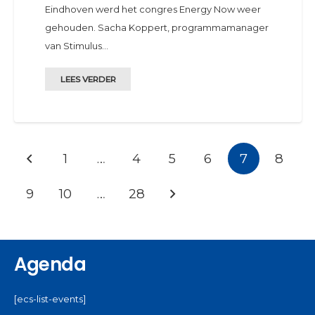
Eindhoven werd het congres Energy Now weer
gehouden. Sacha Koppert, programmamanager
van Stimulus…
LEES VERDER
1
…
4
5
6
7
8
9
10
…
28
Agenda
[ecs-list-events]