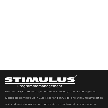
Stimulus Programmamanagement voert Europese, nationale en regionale
subsidieprogramma’s uit in Zuid-Nederland en Gelderland. Stimulus adviseert en
faciliteert projectaanvragers en -uitvoerders en controleert de voortgang en