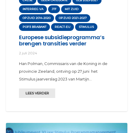
CR2SE
GEEN CATEGORIE
GLB 2023-2027
INTERREG VA
JTF
MIT ZUID
OPZUID 2014-2020
OPZUID 2021-2027
POP3 BRABANT
REACT-EU
STIMULUS
Europese subsidieprogramma’s
brengen transities verder
2 juli 2024
Han Polman, Commissaris van de Koning in de
provincie Zeeland, ontving op 27 juni het
Stimulus jaarverslag 2023 van Martijn…
LEES VERDER