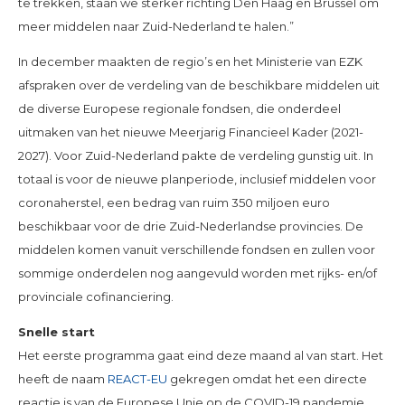
te trekken, staan we sterker richting Den Haag en Brussel om
meer middelen naar Zuid-Nederland te halen.”
In december maakten de regio’s en het Ministerie van EZK
afspraken over de verdeling van de beschikbare middelen uit
de diverse Europese regionale fondsen, die onderdeel
uitmaken van het nieuwe Meerjarig Financieel Kader (2021-
2027). Voor Zuid-Nederland pakte de verdeling gunstig uit. In
totaal is voor de nieuwe planperiode, inclusief middelen voor
coronaherstel, een bedrag van ruim 350 miljoen euro
beschikbaar voor de drie Zuid-Nederlandse provincies. De
middelen komen vanuit verschillende fondsen en zullen voor
sommige onderdelen nog aangevuld worden met rijks- en/of
provinciale cofinanciering.
Snelle start
Het eerste programma gaat eind deze maand al van start. Het
heeft de naam
REACT-EU
gekregen omdat het een directe
reactie is van de Europese Unie op de COVID-19 pandemie.