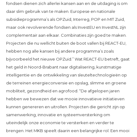
fondsen dienen zich allerlei kansen aan en de uitdaging is om
daar slim gebruik van te maken. Europese en nationale
subsidieprogramma’s als OPZuid, Interreg, POP en MIT Zuid,
maar ook revolverende fondsen als InvestEU en InvestNL zijn
complementair aan elkaar. Combinaties zijn goed te maken.
Projecten die nu wellicht buiten de boot vallen bij REACT-EU,
hebben nog alle kansen bij andere programma’s zoals
bijvoorbeeld het nieuwe OPZuid.” Wat REACT-EU betreft, gaat
het geld in Noord-Brabant naar digitalisering, kunstmatige
intelligentie en de ontwikkeling van sleuteltechnologieën op
de terreinen energieconversie en opslag, slimme en groene
mobiliteit, gezondheid en agrofood. “De afgelopen jaren
hebben we bewezen dat we mooie innovatieve initiatieven
kunnen genereren en uitrollen. Projecten die gericht zijn op
samenwerking, innovatie en systeemversterking om
uiteindelijk onze economie te versterken en verder te
brengen. Het MKB speelt daarin een belangrijke rol. Een mooi