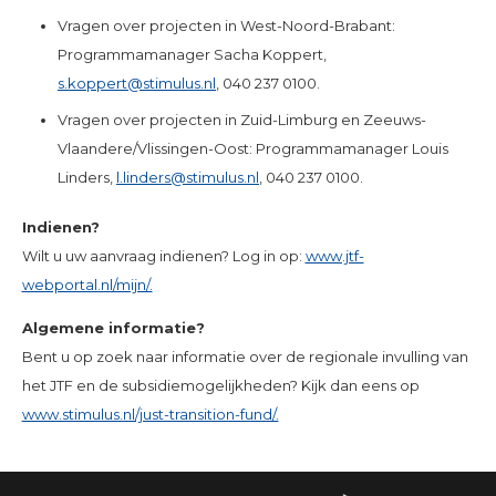
Vragen over projecten in West-Noord-Brabant:
Programmamanager Sacha Koppert,
s.koppert@stimulus.nl
, 040 237 0100.
Vragen over projecten in Zuid-Limburg en Zeeuws-
Vlaandere/Vlissingen-Oost: Programmamanager Louis
Linders,
l.linders@stimulus.nl
, 040 237 0100.
Indienen?
Wilt u uw aanvraag indienen? Log in op:
www.jtf-
webportal.nl/mijn/.
Algemene informatie?
Bent u op zoek naar informatie over de regionale invulling van
het JTF en de subsidiemogelijkheden? Kijk dan eens op
www.stimulus.nl/just-transition-fund/.