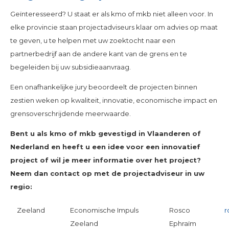
Geïnteresseerd? U staat er als kmo of mkb niet alleen voor. In
elke provincie staan projectadviseurs klaar om advies op maat
te geven, u te helpen met uw zoektocht naar een
partnerbedrijf aan de andere kant van de grens en te
begeleiden bij uw subsidieaanvraag.
Een onafhankelijke jury beoordeelt de projecten binnen
zestien weken op kwaliteit, innovatie, economische impact en
grensoverschrijdende meerwaarde.
Bent u als kmo of mkb gevestigd in Vlaanderen of
Nederland en heeft u een idee voor een innovatief
project of wil je meer informatie over het project?
Neem dan contact op met de projectadviseur in uw
regio:
Zeeland
Economische Impuls
Rosco
r
Zeeland
Ephraïm