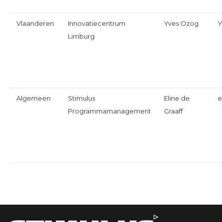
Vlaanderen
Innovatiecentrum
Yves Ozog
Y
Limburg
Algemeen
Stimulus
Eline de
e
Programmamanagement
Graaff