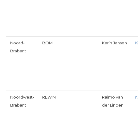
Noord-
BOM
Karin Jansen
K
Brabant
Noordwest-
REWIN
Raimo van
r
Brabant
der Linden