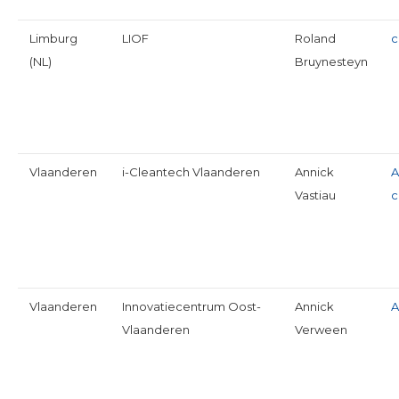
Limburg
LIOF
Roland
c
(NL)
Bruynesteyn
Vlaanderen
i-Cleantech Vlaanderen
Annick
A
Vastiau
c
Vlaanderen
Innovatiecentrum Oost-
Annick
A
Vlaanderen
Verween