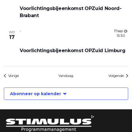
Voorlichtingsbijeenkomst OPZuid Noord-
Brabant
-
17sep @
WO
15:30
17
Voorlichtingsbijeenkomst OPZuid Limburg
Evenementen
Eve
Vorige
Vandaag
Volgende
Abonneer op kalender