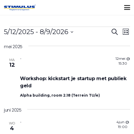
Evenementen
Evene
Ev
5/12/2025
 - 
8/9/2026
Zoeken
Lijst
Zoeke
we
Selecteer
mei 2025
na
en
een
datum.
weerg
-
12mei @
MA
15:30
12
naviga
Workshop: kickstart je startup met publiek
geld
Alpha building, room 2.18 (Terrein TU/e)
juni 2025
-
4jun @
WO
19:00
4