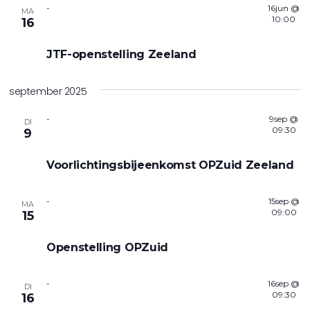
-
16jun @
MA
10:00
16
JTF-openstelling Zeeland
september 2025
-
9sep @
DI
09:30
9
Voorlichtingsbijeenkomst OPZuid Zeeland
-
15sep @
MA
09:00
15
Openstelling OPZuid
-
16sep @
DI
09:30
16