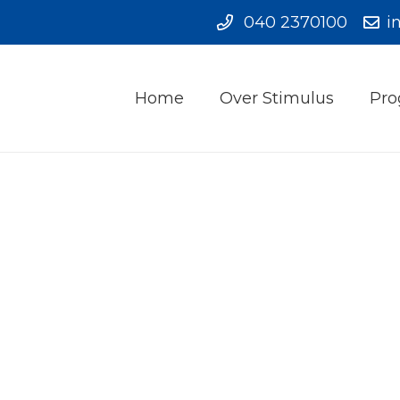
040 2370100
i
Home
Over Stimulus
Pro