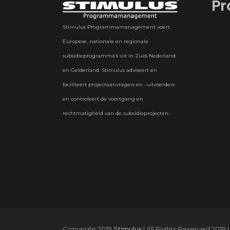
Pr
Stimulus Programmamanagement voert
Europese, nationale en regionale
subsidieprogramma’s uit in Zuid-Nederland
en Gelderland. Stimulus adviseert en
faciliteert projectaanvragers en -uitvoerders
en controleert de voortgang en
rechtmatigheid van de subsidieprojecten.
Copyright 2019
Stimulus
| All Rights Reserved 2019 |