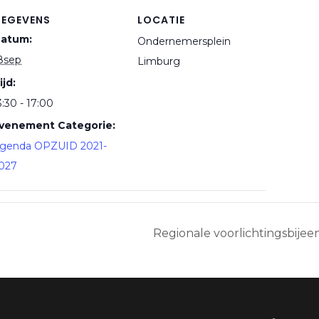
EGEVENS
LOCATIE
atum:
Ondernemersplein
8sep
Limburg
ijd:
3:30 - 17:00
venement Categorie:
genda OPZUID 2021-
027
Regionale voorlichtingsbije