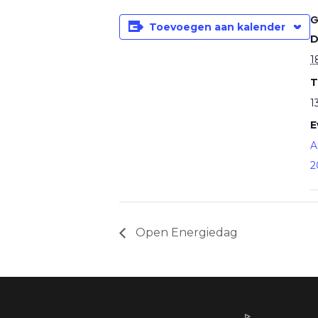
G
Toevoegen aan kalender
D
1
T
1
E
A
2
Open Energiedag