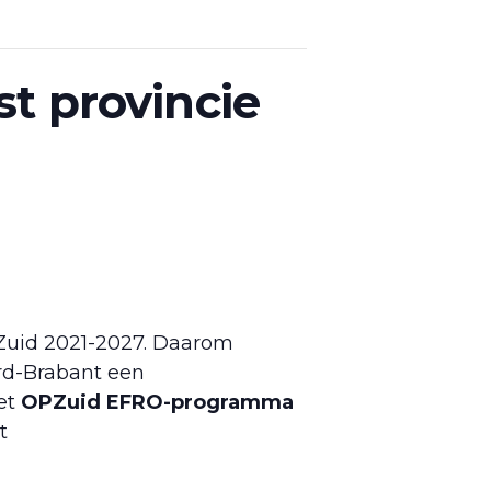
t provincie
PZuid 2021-2027. Daarom
ord-Brabant een
het
OPZuid EFRO-programma
t