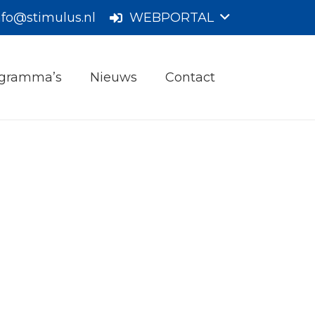
nfo@stimulus.nl
WEBPORTAL
gramma’s
Nieuws
Contact