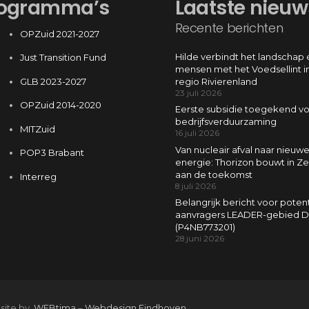
ogramma’s
Laatste nieuw
Recente berichten
OPZuid 2021-2027
Hilde verbindt het landschap 
Just Transition Fund
mensen met het Voedsellint i
GLB 2023-2027
regio Rivierenland
23 juli 2026
OPZuid 2014-2020
Eerste subsidie toegekend v
bedrijfsverduurzaming
MITZuid
16 juli 2026
Van nucleair afval naar nieuw
POP3 Brabant
energie: Thorizon bouwt in Z
aan de toekomst
Interreg
8 juli 2026
Belangrijk bericht voor poten
aanvragers LEADER-gebied D
(P4NB773201)
28 juni 2026
 site by
WEBtima
–
Webdesign Eindhoven