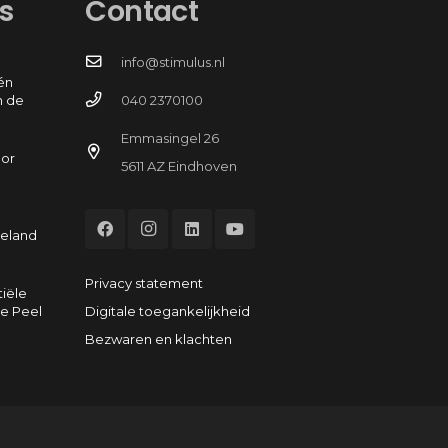
s
Contact
info@stimulus.nl
én
n de
040 2370100
Emmasingel 26
oor
5611 AZ Eindhoven
e
eeland
Privacy statement
tiële
Digitale toegankelijkheid
e Peel
Bezwaren en klachten