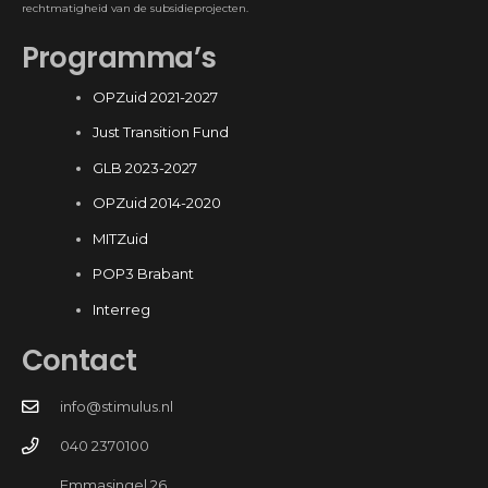
rechtmatigheid van de subsidieprojecten.
Programma’s
OPZuid 2021-2027
Just Transition Fund
GLB 2023-2027
OPZuid 2014-2020
MITZuid
POP3 Brabant
Interreg
Contact
info@stimulus.nl
040 2370100
Emmasingel 26