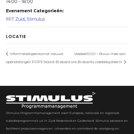
14:00 - 18:00
Evenement Categorieën:
MIT Zuid
,
Stimulus
LOCATIE
Informatiebijeenkomst nieuwe
Voedsel1000 – Bouw mee aan
openstellingen POP3 Noord-Brabant
ons Brabants voedselsysteem!
Stimulus Programmamanagement voert Europese, nationale en regionale
subsidieprogramma’s uit in Zuid-Nederland en Gelderland. Stimulus adviseert en
faciliteert projectaanvragers en -uitvoerders en controleert de voortgang en