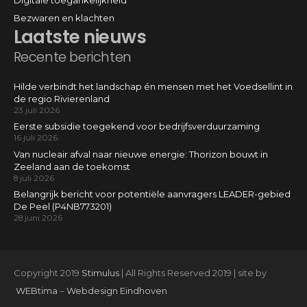
Digitale toegankelijkheid
Bezwaren en klachten
Laatste nieuws
Recente berichten
Hilde verbindt het landschap én mensen met het Voedsellint in
de regio Rivierenland
23 juli 2026
Eerste subsidie toegekend voor bedrijfsverduurzaming
16 juli 2026
Van nucleair afval naar nieuwe energie: Thorizon bouwt in
Zeeland aan de toekomst
8 juli 2026
Belangrijk bericht voor potentiële aanvragers LEADER-gebied
De Peel (P4NB773201)
28 juni 2026
Copyright 2019
Stimulus
| All Rights Reserved 2019 | site by
WEBtima
–
Webdesign Eindhoven