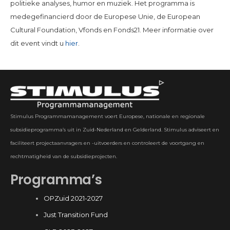
politieke analyses, humor en muziek. Het programma is
medegefinancierd door de Europese Unie, de European
Cultural Foundation, Vfonds en Fonds21. Meer informatie over
dit event vindt u
hier
.
Stimulus Programmamanagement voert Europese, nationale en regionale
subsidieprogramma’s uit in Zuid-Nederland en Gelderland. Stimulus adviseert en
faciliteert projectaanvragers en -uitvoerders en controleert de voortgang en
rechtmatigheid van de subsidieprojecten.
Programma’s
OPZuid 2021-2027
Just Transition Fund