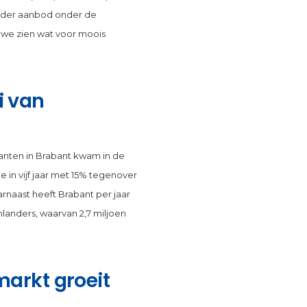
ander aanbod onder de
 we zien wat voor moois
i van
anten in Brabant kwam in de
 in vijf jaar met 15% tegenover
rnaast heeft Brabant per jaar
landers, waarvan 2,7 miljoen
arkt groeit