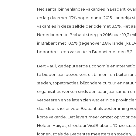
Het aantal binnenlandse vakanties in Brabant kwam 
en lag daarmee 13% hoger dan in 2015. Landelijk s
vakanties in deze zelfde periode met 3,5%. Het a
Nederlanders in Brabant steeg in 2016 naar 10,3 m
in Brabant met 10.5% (tegenover 2.8% landelijk). D
beoordeelt een vakantie in Brabant met een 8,2.
Bert Pauli, gedeputeerde Economie en Internationa
te bieden aan bezoekers uit binnen- en buitenlan
steden, topattracties, bijzondere cultuur en natu
organisaties werken sinds een paar jaar samen o
verbeteren en te laten zien wat er in de provincie 
daardoor sneller voor Brabant als bestemming v
korte vakantie. Dat levert meer omzet op voor bedr
Heleen Huisjes, directeur VisitBrabant: ‘Onze str
iconen, zoals de Brabantse meesters en steden, Br