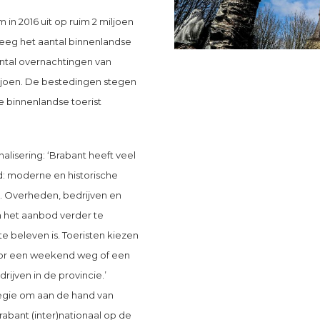
in 2016 uit op ruim 2 miljoen
teeg het aantal binnenlandse
antal overnachtingen van
iljoen. De bestedingen stegen
e binnenlandse toerist
lisering: ‘Brabant heeft veel
d: moderne en historische
ur. Overheden, bedrijven en
m het aanbod verder te
te beleven is. Toeristen kiezen
oor een weekend weg of een
ijven in de provincie.’
ategie om aan de hand van
abant (inter)nationaal op de