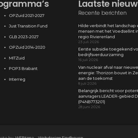
ogramma’s
Laatste nieuw
Recente berichten
OPZuid 2021-2027
Hilde verbindt het landschap 
Just Transition Fund
mensen met het Voedsellint i
GLB 2023-2027
regio Rivierenland
23 juli 2026
OPZuid 2014-2020
Eerste subsidie toegekend v
bedrijfsverduurzaming
MITZuid
16 juli 2026
Van nucleair afval naar nieuw
POP3 Brabant
energie: Thorizon bouwt in Z
aan de toekomst
Interreg
8 juli 2026
Belangrijk bericht voor poten
aanvragers LEADER-gebied D
(P4NB773201)
28 juni 2026
 site by
WEBtima
–
Webdesign Eindhoven