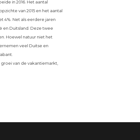
ide in 2016. Het aantal
opzichte van 2015 en het aantal
t 4%. Net als eerdere jaren
ë en Duitsland. Deze twee
en. Hoewel natuur niet het
dernemen veel Duitse en
rabant.
groei van de vakantiemarkt,