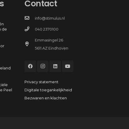
s
Contact
info@stimulus.nl
én
n de
040 2370100
Emmasingel 26
oor
5611 AZ Eindhoven
e
eeland
Privacy statement
tiële
Digitale toegankelijkheid
e Peel
Bezwaren en klachten