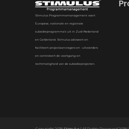
Pr
Stimulus Programmamanagement voert
Europese, nationale en regionale
subsidieprogramma’s uit in Zuid-Nederland
en Gelderland. Stimulus adviseert en
faciliteert projectaanvragers en -uitvoerders
en controleert de voortgang en
rechtmatigheid van de subsidieprojecten.
Copyright 2019
Stimulus
| All Rights Reserved 2019 |