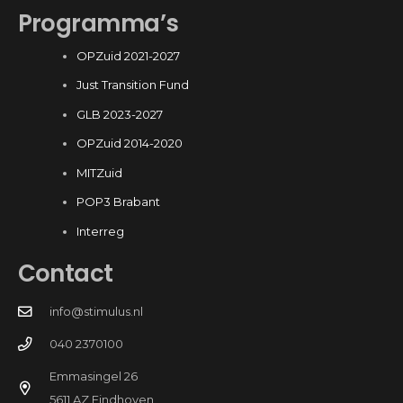
Programma’s
OPZuid 2021-2027
Just Transition Fund
GLB 2023-2027
OPZuid 2014-2020
MITZuid
POP3 Brabant
Interreg
Contact
info@stimulus.nl
040 2370100
Emmasingel 26
5611 AZ Eindhoven