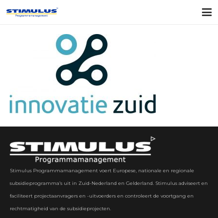
Stimulus Programmamanagement voert Europese, nationale en regionale
subsidieprogramma’s uit in Zuid-Nederland en Gelderland. Stimulus adviseert en
faciliteert projectaanvragers en -uitvoerders en controleert de voortgang en
rechtmatigheid van de subsidieprojecten.