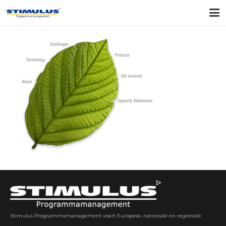
Stimulus Programmamanagement voert Europese, nationale en regionale