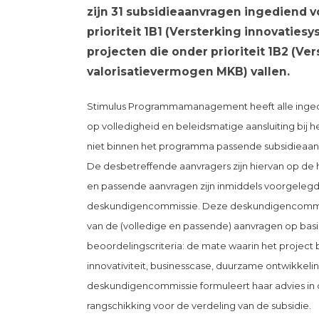
zijn 31 subsidieaanvragen ingediend v
prioriteit 1B1 (Versterking innovaties
projecten die onder prioriteit 1B2 (Ve
valorisatievermogen MKB) vallen.
Stimulus Programmamanagement heeft alle inge
op volledigheid en beleidsmatige aansluiting bij
niet binnen het programma passende subsidieaanv
De desbetreffende aanvragers zijn hiervan op de h
en passende aanvragen zijn inmiddels voorgelegd
deskundigencommissie. Deze deskundigencommis
van de (volledige en passende) aanvragen op basis 
beoordelingscriteria: de mate waarin het project
innovativiteit, businesscase, duurzame ontwikkelin
deskundigencommissie formuleert haar advies in 
rangschikking voor de verdeling van de subsidie.