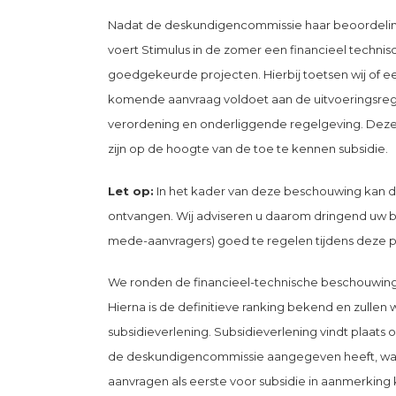
Nadat de deskundigencommissie haar beoordeling
voert Stimulus in de zomer een financieel techni
goedgekeurde projecten. Hierbij toetsen wij of e
komende aanvraag voldoet aan de uitvoeringsreg
verordening en onderliggende regelgeving. Deze
zijn op de hoogte van de toe te kennen subsidie.
Let op:
In het kader van deze beschouwing kan d
ontvangen. Wij adviseren u daarom dringend uw b
mede-aanvragers) goed te regelen tijdens deze p
We ronden de financieel-technische beschouwing i
Hierna is de definitieve ranking bekend en zullen
subsidieverlening. Subsidieverlening vindt plaats 
de deskundigencommissie aangegeven heeft, waa
aanvragen als eerste voor subsidie in aanmerking