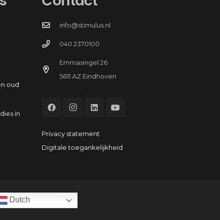
s
Contact
info@stimulus.nl
040 2370100
Emmasingel 26
5611 AZ Eindhoven
en oud
dies in
Privacy statement
Digitale toegankelijkheid
Dutch