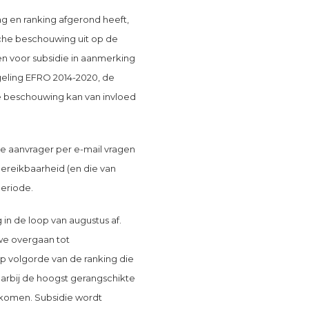
 en ranking afgerond heeft,
sche beschouwing uit op de
en voor subsidie in aanmerking
eling EFRO 2014-2020, de
 beschouwing kan van invloed
e aanvrager per e-mail vragen
ereikbaarheid (en die van
eriode.
n de loop van augustus af.
 we overgaan tot
op volgorde van de ranking die
rbij de hoogst gerangschikte
 komen. Subsidie wordt