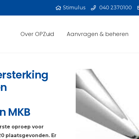
Stimulus
040 2370100
Over OPZuid
Aanvragen & beheren
ersterking
en
en MKB
eerste oproep voor
20 plaatsgevonden. Er