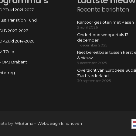
ogramma’s
Laatste nieuw
Recente berichten
OPZuid 2021-2027
Just Transition Fund
Kantoor gesloten met Pasen
2 april 2026
GLB 2023-2027
Onderhoud webportals 13
december
OPZuid 2014-2020
11 december 2025
MITZuid
Niet bereikbaar tussen kerst 
& nieuw
POP3 Brabant
9 december 2025
Overzicht van Europese Subsi
Interreg
Zuid-Nederland
30 september 2025
 site by
WEBtima
–
Webdesign Eindhoven