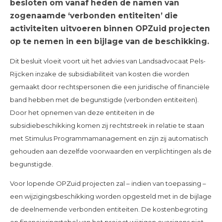
besloten om vanaf heden de namen van
zogenaamde ‘verbonden entiteiten’ die
activiteiten uitvoeren binnen OPZuid projecten
op te nemen in een bijlage van de beschikking.
Dit besluit vloeit voort uit het advies van Landsadvocaat Pels-
Rijcken inzake de subsidiabiliteit van kosten die worden
gemaakt door rechtspersonen die een juridische of financiële
band hebben met de begunstigde (verbonden entiteiten).
Door het opnemen van deze entiteiten in de
subsidiebeschikking komen zij rechtstreek in relatie te staan
met Stimulus Programmamanagement en zijn zij automatisch
gehouden aan dezelfde voorwaarden en verplichtingen als de
begunstigde.
Voor lopende OPZuid projecten zal – indien van toepassing –
een wijzigingsbeschikking worden opgesteld met in de bijlage
de deelnemende verbonden entiteiten. De kostenbegroting
en financieringstabel van het project wijzigen overigens niet.