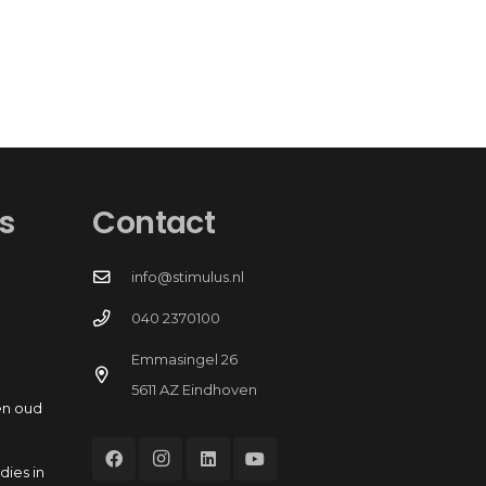
s
Contact
info@stimulus.nl
040 2370100
Emmasingel 26
5611 AZ Eindhoven
en oud
dies in