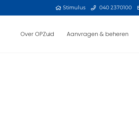
Stimulus
040 2370100
Over OPZuid
Aanvragen & beheren