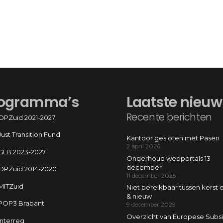
ogramma’s
Laatste nieuw
Recente berichten
OPZuid 2021-2027
Just Transition Fund
Kantoor gesloten met Pasen
2 april 2026
GLB 2023-2027
Onderhoud webportals 13
december
OPZuid 2014-2020
11 december 2025
MITZuid
Niet bereikbaar tussen kerst 
& nieuw
POP3 Brabant
9 december 2025
Overzicht van Europese Subsi
Interreg