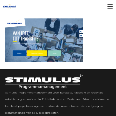
Stimulus Programmamanagement voert Europese, nationale en regionale
subsidieprogramma’s uit in Zuid-Nederland en Gelderland. Stimulus adviseert en
faciliteert projectaanvragers en -uitvoerders en controleert de voortgang en
rechtmatigheid van de subsidieprojecten.