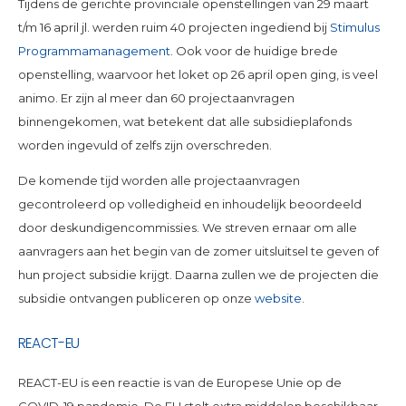
Tijdens de gerichte provinciale openstellingen van 29 maart
t/m 16 april jl. werden ruim 40 projecten ingediend bij
Stimulus
Programmamanagement
. Ook voor de huidige brede
openstelling, waarvoor het loket op 26 april open ging, is veel
animo. Er zijn al meer dan 60 projectaanvragen
binnengekomen, wat betekent dat alle subsidieplafonds
worden ingevuld of zelfs zijn overschreden.
De komende tijd worden alle projectaanvragen
gecontroleerd op volledigheid en inhoudelijk beoordeeld
door deskundigencommissies. We streven ernaar om alle
aanvragers aan het begin van de zomer uitsluitsel te geven of
hun project subsidie krijgt. Daarna zullen we de projecten die
subsidie ontvangen publiceren op onze
website
.
REACT-EU
REACT-EU is een reactie is van de Europese Unie op de
COVID-19 pandemie. De EU stelt extra middelen beschikbaar