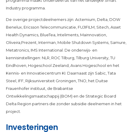
programma maakt onderdeel uit van het landelijke Smart
Industry programma.
De overige projectdeelnemers zijn: Actemium, Delta, DOW
Benelux, Ericsson Telecommunicatie, FUJIFILM, Sitech, Asset
Health Dynamics, BlueTea, Inteliments, Mainnovation,
Oliveira,Prezent, Interman, Mobile Shutdown Systems, Samure,
Metatronics, IMS International. De onderwijs- en
kennisinstellingen: NLR, ROC Tilburg, Tilburg University, TU
Eindhoven, Hogeschool Zeeland, Avans Hogeschool en het
Kennis- en Innovatiecentrum KI. Daarnaast zijn Sabic, Tata
Steel, IFF, Rijksuniversiteit Groningen, TNO, het Duitse
Frauenhofer instituut, de Brabantse
Ontwikkelingsmaatschappij (BOM) en de Strategic Board
Delta Region partners die zonder subsidie deelnemen in het
project.
Investeringen