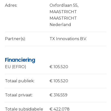
Adres:
Oxfordlaan 55,
MAASTRICHT
MAASTRICHT
Nederland
Partner(s):
TX Innovations B.V.
Financiering
EU (EFRO)
€ 105.520
Totaal publiek:
€ 105.520
Totaal privaat:
€ 316.559
Totale subsidiabele
€ 422.078