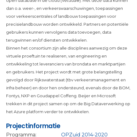
open database in de cloud (Vetuda®). Met deze data kunnen
dan o.a. weer-, en verkeerswaarschuwingen, toepassingen
voor verkeerscentrales of landbouw toepassingen voor
precisielandbouw worden ontwikkeld. Partners en potentiële
gebruikers kunnen vervolgens data toevoegen, data
terugwinnen en/of diensten ontwikkelen.
Binnen het consortium zijn alle disciplines aanwezig om deze
virtuele proeftuin te realiseren, van engineering en
ontwikkeling tot leveranciers van brondata en marktpartijen
en gebruikers. Het project wordt met grote belangstelling
gevolgd door Rijkswaterstaat (tbv verkeersmanagement en
infra beheer) en door hen ondersteund, evenals door de BOM,
Fontys, NXP en Goudappel Coffeng. Beijer en Microsoft
trekken in dit project samen op om de Big Dataverwerking op
het Azure platform verder te ontwikkelen.
Projectinformatie
Programma:
OPZuid 2014-2020