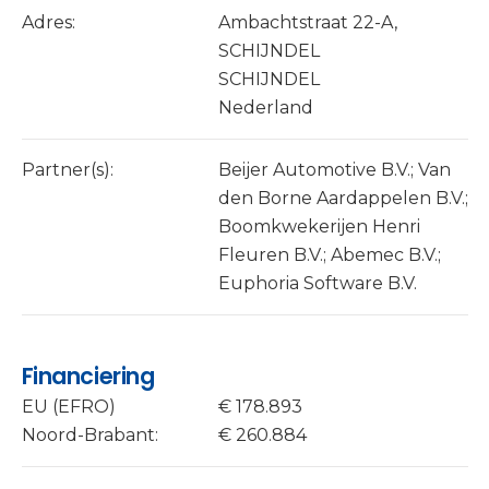
Adres:
Ambachtstraat 22-A,
SCHIJNDEL
SCHIJNDEL
Nederland
Partner(s):
Beijer Automotive B.V.; Van
den Borne Aardappelen B.V.;
Boomkwekerijen Henri
Fleuren B.V.; Abemec B.V.;
Euphoria Software B.V.
Financiering
EU (EFRO)
€ 178.893
Noord-Brabant:
€ 260.884