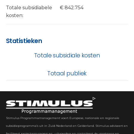
Totale subsidiabele
€ 842.754
kosten:
Statistieken
Totale subsidiale kosten
Totaal publiek
Stimulus Programmamanagement voert Europese, nationale en regionale
subsidieprogramma’s uit in Zuid-Nederland en Gelderland. Stimulus adviseert en
faciliteert projectaanvragers en -uitvoerders en controleert de voortgang en