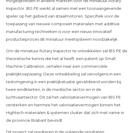
mogelijkheden in andere markten voor de miniatuur Rotary
Inspector. IBS PE werkt al samen met een toonaangevende
speler op het gebied van straalmotoren. Specifiek voor de
toepassing van nieuwe composiet materialen met additive
manufacturing technieken is voor een nieuw innovatief
productieproces dit miniatuur meetsysteem noodzakelijk.
Om de miniatuur Rotary Inspector te ontwikkelen zal IBS PE de
theoretische kennis die het al heeft, een patent op Small
Machine Calibration, vertalen naar een commerciële
praktijktoepassing. Deze ontwikkeling zal vervolgens in een
testomgeving in een praktijksituatie gevalideerd worden bij
twee eindklanten, in de medische sector en in de
luchtvaartsector. Dit zal het valorisatievermogen van IBS PE
versterken en hiermee het valorisatievermogen binnen het
Hightech materialen & systemen cluster dat zich met name in
de provincie Brabant bevindt.
Dit project zal resulteren in de volgende resultaten: