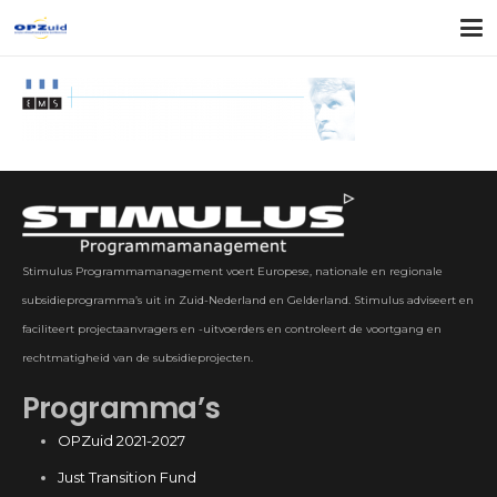
Stimulus Programmamanagement voert Europese, nationale en regionale
subsidieprogramma’s uit in Zuid-Nederland en Gelderland. Stimulus adviseert en
faciliteert projectaanvragers en -uitvoerders en controleert de voortgang en
rechtmatigheid van de subsidieprojecten.
Programma’s
OPZuid 2021-2027
Just Transition Fund