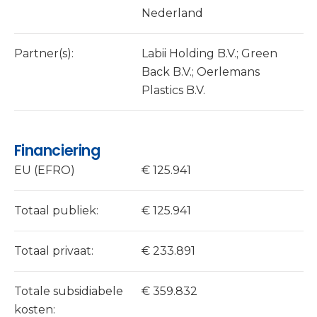
Nederland
Partner(s):
Labii Holding B.V.; Green
Back B.V.; Oerlemans
Plastics B.V.
Financiering
EU (EFRO)
€ 125.941
Totaal publiek:
€ 125.941
Totaal privaat:
€ 233.891
Totale subsidiabele
€ 359.832
kosten: