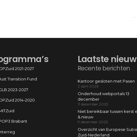
ogramma’s
Laatste nieuw
Recente berichten
OPZuid 2021-2027
Just Transition Fund
Kantoor gesloten met Pasen
2 april 2026
GLB 2023-2027
Onderhoud webportals 13
december
OPZuid 2014-2020
11 december 2025
MITZuid
Niet bereikbaar tussen kerst 
& nieuw
POP3 Brabant
9 december 2025
Overzicht van Europese Subsi
Interreg
Zuid-Nederland