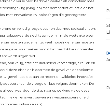
bedrijf en diverse MKB bedrijven werken als consortium mee
e testomgeving (living lab) met demonstratiefunctie en het
P
rids’ met innovatieve PV-oplossingen die geïntegreerd
S
solerend en volledig recyclebaar en daarmee radicaal anders
E
ua isolatiewaarde slechts aan de minimale wettelijke eisen
energie moeten vragen en zo veel mogelijk energie moeten
 deze gevel waarmaken omdat het beschikbare oppervlak
B
sterk wordt uitgebreid.
A
 ook veilig, efficiënt, industrieel vervaardigd, circulair en
 aan al deze eisen en is daarmee de gevel van de toekomst
 de IQ-gevel naadloos aan op recent ontwikkelde innovaties
rly adopters naar de vroege en late volgers doormaken. De
P
is al weg, waardoor de stap naar opwekking via de gevel
n techniek en er is vertrouwen en investeringsbereidheid
rporaties, ontwikkelaars)