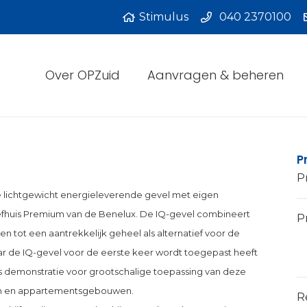
Stimulus
040 2370100
Over OPZuid
Aanvragen & beheren
P
P
ve lichtgewicht energieleverende gevel met eigen
efhuis Premium van de Benelux. De IQ-gevel combineert
Pr
tot een aantrekkelijk geheel als alternatief voor de
ar de IQ-gevel voor de eerste keer wordt toegepast heeft
s demonstratie voor grootschalige toepassing van deze
en en appartementsgebouwen.
R