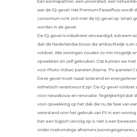
Een kennispartner, een universiteit, een netwerk
aan de IQ-gevel. Het Premium Passiefhuis wordt d
consortium richt zich met de IQ-gevel op ‘smart g
worden in de gevel.
De IQ-gevel is industrieel vervaardigd, extreem i
dan de Nederlandse bouw die ambachtelijk is en q
voldoet. Alle woningen zouden zo min mogelijk 
opwekken én zelf gebruiken. Dat kunnen we met
voor Photo Voltaic panelen (hierna: ‘PV-panelen’) 
Deze gevel moet naast isolerend en energieleverend,
esthetisch verantwoord zijn. De IQ-gevel voldoet
voor nieuwbouw en renovatie. Tegelijkertijd sluit
voor opwekking op het dak die nu de fase van ea
weerstand voor het gebruik van PV in een woning 
hier een logisch vervolg op is. Het is een beweze
onder toekomstige afnemers (woningeigenaren, co