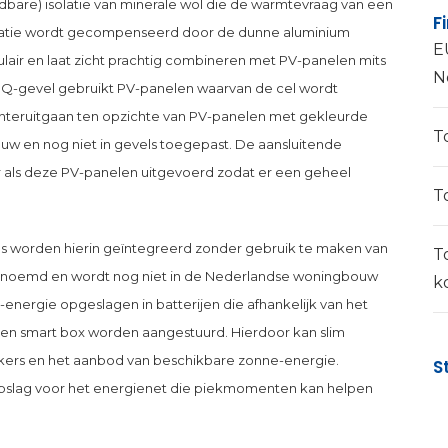
dbare) isolatie van minerale wol die de warmtevraag van een
F
solatie wordt gecompenseerd door de dunne aluminium
E
culair en laat zicht prachtig combineren met PV-panelen mits
N
e IQ-gevel gebruikt PV-panelen waarvan de cel wordt
chteruitgaan ten opzichte van PV-panelen met gekleurde
T
nieuw en nog niet in gevels toegepast. De aansluitende
 als deze PV-panelen uitgevoerd zodat er een geheel
T
las worden hierin geïntegreerd zonder gebruik te maken van
T
” genoemd en wordt nog niet in de Nederlandse woningbouw
k
nergie opgeslagen in batterijen die afhankelijk van het
 een smart box worden aangestuurd. Hierdoor kan slim
ers en het aanbod van beschikbare zonne-energie.
S
opslag voor het energienet die piekmomenten kan helpen