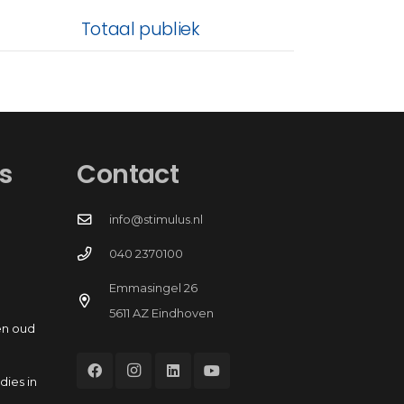
Totaal publiek
s
Contact
info@stimulus.nl
040 2370100
Emmasingel 26
5611 AZ Eindhoven
en oud
dies in