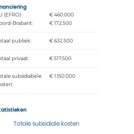
inanciering
U (EFRO)
€ 460.000
oord-Brabant:
€ 172.500
otaal publiek:
€ 632.500
otaal privaat:
€ 517.500
otale subsidiabele
€ 1.150.000
osten:
tatistieken
Totale subsidiale kosten