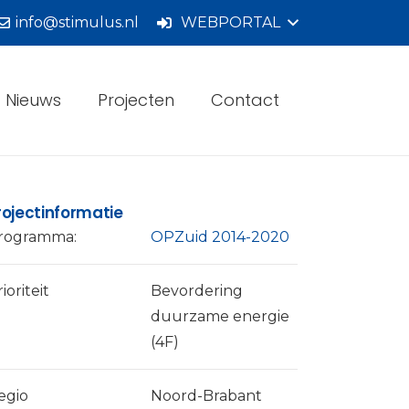
info@stimulus.nl
WEBPORTAL
Nieuws
Projecten
Contact
rojectinformatie
rogramma:
OPZuid 2014-2020
ioriteit
Bevordering
duurzame energie
(4F)
egio
Noord-Brabant