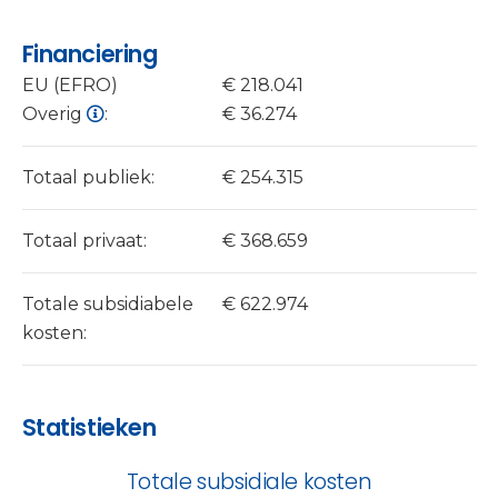
Financiering
EU (EFRO)
€ 218.041
Overig
:
€ 36.274
Totaal publiek:
€ 254.315
Totaal privaat:
€ 368.659
Totale subsidiabele
€ 622.974
kosten:
Statistieken
Totale subsidiale kosten