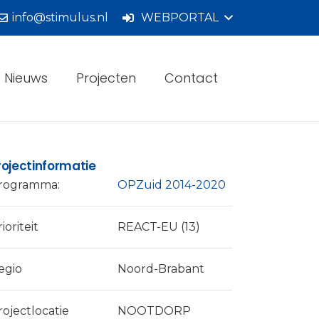
info@stimulus.nl
WEBPORTAL
Nieuws
Projecten
Contact
rojectinformatie
rogramma:
OPZuid 2014-2020
ioriteit
REACT-EU (13)
egio
Noord-Brabant
rojectlocatie
NOOTDORP