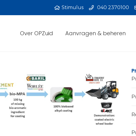
Stimulus
040 2370100
Over OPZuid
Aanvragen & beheren
P
P
Pr
R
P