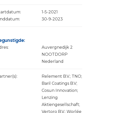
tartdatum:
1-5-2021
inddatum:
30-9-2023
egunstigde:
dres:
Auvergnedijk 2
NOOTDORP
Nederland
artner(s):
Relement B.V.; TNO;
Baril Coatings B.V;
Cosun Innovation;
Lenzing
Aktiengesellschaft;
Vertoro B.V.; Worlée