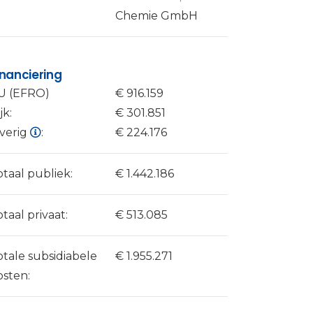
Chemie GmbH
inanciering
U (EFRO)
€ 916.159
jk:
€ 301.851
verig
:
€ 224.176
otaal publiek:
€ 1.442.186
otaal privaat:
€ 513.085
otale subsidiabele
€ 1.955.271
osten: