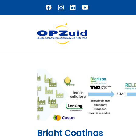
Naar hoofdinhoud
Bright Coatings