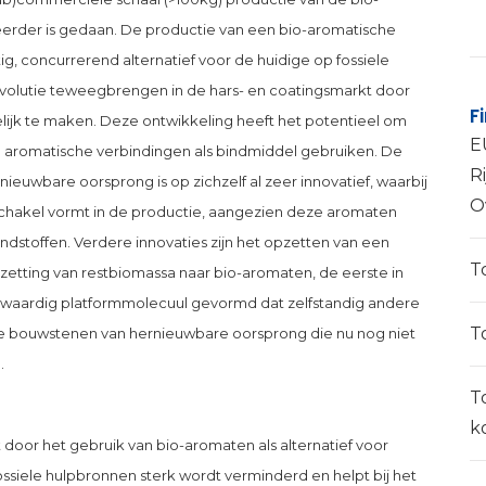
eerder is gedaan. De productie van een bio-aromatische
ig, concurrerend alternatief voor de huidige op fossiele
volutie teweegbrengen in de hars- en coatingsmarkt door
F
ijk te maken. Deze ontwikkeling heeft het potentieel om
E
ie aromatische verbindingen als bindmiddel gebruiken. De
Ri
euwbare oorsprong is op zichzelf al zeer innovatief, waarbij
O
chakel vormt in de productie, aangezien deze aromaten
ondstoffen. Verdere innovaties zijn het opzetten van een
T
etting van restbiomassa naar bio-aromaten, de eerste in
ogwaardig platformmolecuul gevormd dat zelfstandig andere
T
he bouwstenen van hernieuwbare oorsprong die nu nog niet
.
T
k
 door het gebruik van bio-aromaten als alternatief voor
fossiele hulpbronnen sterk wordt verminderd en helpt bij het