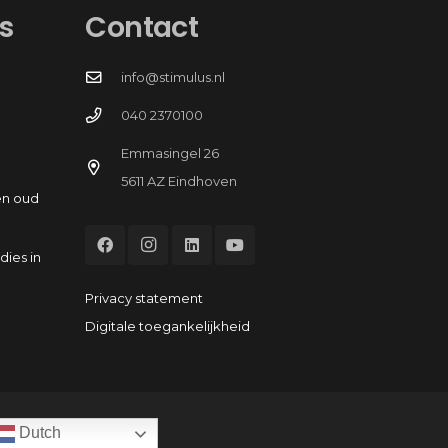
s
Contact
info@stimulus.nl
040 2370100
Emmasingel 26
5611 AZ Eindhoven
en oud
dies in
Privacy statement
Digitale toegankelijkheid
Dutch