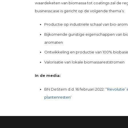
waardeketen van biomassa tot coatings zal de reg
businesscase is gericht op de volgende thema’s:
Productie op industriële schaal van bio-aro
Bijkomende gunstige eigenschappen van bio-
aromaten
Ontwikkeling en productie van 100% biobase
Valorisatie van lokale biomassareststromen
In de media:
BN DeStem d.d. 16 februari 2022: ‘
‘Revolutie’ 
plantenresten
‘