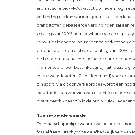
aromatische bio-MPA, wat tot op heden nog niet 
verbinding die kan worden gebruikt als een kracht
brandstoffen gebaseerde verbindingen zal een re
coatings van 100% hernieuwbare oorsprong mogel
revoluties in andere industrieën te ontketenen d
productie van een biobased coating van 100% herni
de bio-aromatische verbinding de ontbrekende s
momenteel alleen beschikbaar zijn uit fossiele gr
lokale waardeketen (Zuid-Nederland) voor de omz
zijn soort. Via dit conversieproces wordt een ho
industrieën kan voorzien van essentiële chemisc
direct beschikbaar zijn in de regio Zuid-Nederland
Toegevoegde waarde
De maatschappelijke waarde van dit project is dat
fossiel ftaalzuuranhydride de afhankelijkheid van 