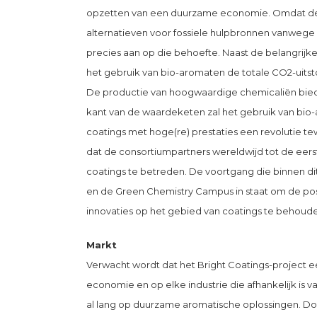
opzetten van een duurzame economie. Omdat de 
alternatieven voor fossiele hulpbronnen vanwege d
precies aan op die behoefte. Naast de belangrijke
het gebruik van bio-aromaten de totale CO2-uitst
De productie van hoogwaardige chemicaliën bied
kant van de waardeketen zal het gebruik van bi
coatings met hoge(re) prestaties een revolutie t
dat de consortiumpartners wereldwijd tot de eer
coatings te betreden. De voortgang die binnen dit
en de Green Chemistry Campus in staat om de posi
innovaties op het gebied van coatings te behoude
Markt
Verwacht wordt dat het Bright Coatings-project 
economie en op elke industrie die afhankelijk is 
al lang op duurzame aromatische oplossingen. 