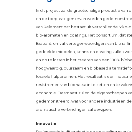
In dit project zal de grootschalige productie 
en de toepassingen ervan worden gedemonstreerd
van Relement dat bestaat uit verschillende Mkb-
bio-aromaten en coatings. Het consortium, dat st
Brabant, omvat vertegenwoordigers van bio raffin
gedeelde middelen, kennis en ervaring zullen wo
en op te lossen in het creëren van een 100% bio
hoogwaardig, duurzaam en biobased alternatief te
fossiele hulpbronnen. Het resultaat is een industrie 
reststromen van biomassa in te zetten en te valori
economie. Daarnaast zullen de eigenschappen v
gedemonstreerd, wat voor andere industrieën de 
aromatische verbindingen zal bewijzen.
Innovatie
De innovatie in dit project is de opschaling naar 