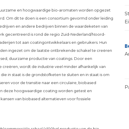
van duurzame en hoogwaardige bio-aromaten worden opgezet
S
. Om dit te doen is een consortium gevormd onder leiding
E
bedrijven en andere bedrijven binnen de waardeketen van
erk gecentreerd is rond de regio Zuid-Nederland/Noord-
aderijen tot aan coatingontwikkelaars en gebruikers. Hun
B
rden ingezet om de laatste ontbrekende schakel te creëren
A
based, duurzame productie van coatings. Door een
 creëren, wordt de industrie veel minder afhankelijk van
die in staat is de grondstofketen te sluiten en in staat is om
seren voor de transitie naar een circulaire, biobased
P
an deze hoogwaardige coating worden getest en
kansen van biobased alternatieven voor fossiele
(sub)commerciële schaal (>100kg) productie van de bio-