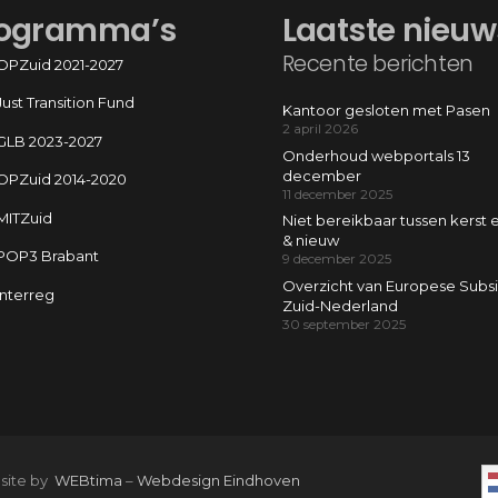
ogramma’s
Laatste nieuw
Recente berichten
OPZuid 2021-2027
Just Transition Fund
Kantoor gesloten met Pasen
2 april 2026
GLB 2023-2027
Onderhoud webportals 13
december
OPZuid 2014-2020
11 december 2025
MITZuid
Niet bereikbaar tussen kerst 
& nieuw
POP3 Brabant
9 december 2025
Overzicht van Europese Subsi
Interreg
Zuid-Nederland
30 september 2025
 site by
WEBtima
–
Webdesign Eindhoven