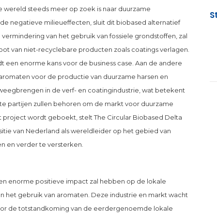
wereld steeds meer op zoek is naar duurzame
S
e negatieve milieueffecten, sluit dit biobased alternatief
 vermindering van het gebruik van fossiele grondstoffen, zal
oot van niet-recyclebare producten zoals coatings verlagen.
t een enorme kans voor de business case. Aan de andere
o-aromaten voor de productie van duurzame harsen en
eweegbrengen in de verf- en coatingindustrie, wat betekent
ste partijen zullen behoren om de markt voor duurzame
 project wordt geboekt, stelt The Circular Biobased Delta
tie van Nederland als wereldleider op het gebied van
n en verder te versterken.
een enorme positieve impact zal hebben op de lokale
van het gebruik van aromaten. Deze industrie en markt wacht
Door de totstandkoming van de eerdergenoemde lokale