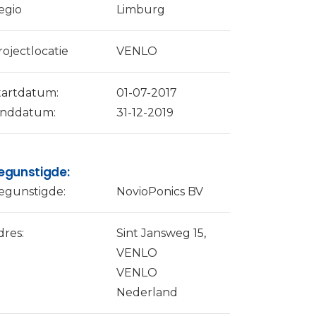
egio
Limburg
rojectlocatie
VENLO
tartdatum:
01-07-2017
inddatum:
31-12-2019
egunstigde:
egunstigde:
NovioPonics BV
dres:
Sint Jansweg 15,
VENLO
VENLO
Nederland