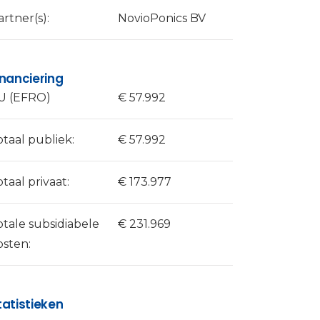
artner(s):
NovioPonics BV
inanciering
U (EFRO)
€ 57.992
otaal publiek:
€ 57.992
otaal privaat:
€ 173.977
otale subsidiabele
€ 231.969
osten:
tatistieken