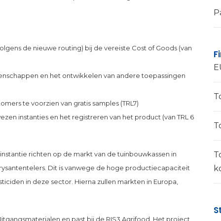
P
lgens de nieuwe routing) bij de vereiste Cost of Goods (van
F
E
genschappen en het ontwikkelen van andere toepassingen
T
tomers te voorzien van gratis samples (TRL7)
zen instanties en het registreren van het product (van TRL 6
T
T
e instantie richten op de markt van de tuinbouwkassen in
k
santentelers. Dit is vanwege de hoge productiecapaciteit
iciden in deze sector. Hierna zullen markten in Europa,
S
Uitgangsmaterialen en past bij de RIS3 Agrifood. Het project