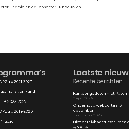
sector Chemie en de Topsector Tuinbouw en
ogramma’s
Laatste nieuw
Recente berichten
OPZuid 2021-2027
Just Transition Fund
Kantoor gesloten met Pasen
2 april 2026
GLB 2023-2027
Onderhoud webportals 13
december
OPZuid 2014-2020
11 december 2025
MITZuid
Niet bereikbaar tussen kerst 
& nieuw