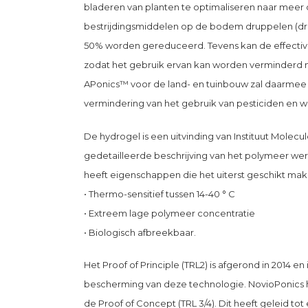
bladeren van planten te optimaliseren naar mee
bestrijdingsmiddelen op de bodem druppelen (drip
50% worden gereduceerd. Tevens kan de effectivi
zodat het gebruik ervan kan worden verminderd m
APonics™ voor de land- en tuinbouw zal daarmee l
vermindering van het gebruik van pesticiden en 
De hydrogel is een uitvinding van Instituut Molecu
gedetailleerde beschrijving van het polymeer wer
heeft eigenschappen die het uiterst geschikt mak
• Thermo-sensitief tussen 14-40 ° C
• Extreem lage polymeer concentratie
• Biologisch afbreekbaar.
Het Proof of Principle (TRL2) is afgerond in 2014 e
bescherming van deze technologie. NovioPonics hee
de Proof of Concept (TRL 3/4). Dit heeft geleid t