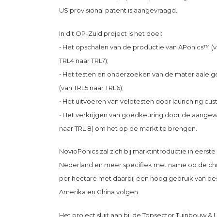
US provisional patent is aangevraagd.
In dit OP-Zuid project is het doel:
• Het opschalen van de productie van APonics™ (vo
TRL4 naar TRL7);
• Het testen en onderzoeken van de materiaalei
(van TRL5 naar TRL6);
• Het uitvoeren van veldtesten door launching cus
• Het verkrijgen van goedkeuring door de aangewe
naar TRL 8) om het op de markt te brengen.
NovioPonics zal zich bij marktintroductie in eerst
Nederland en meer specifiek met name op de chry
per hectare met daarbij een hoog gebruik van pest
Amerika en China volgen.
Het project sluit aan bij de Topsector Tuinbouw & 