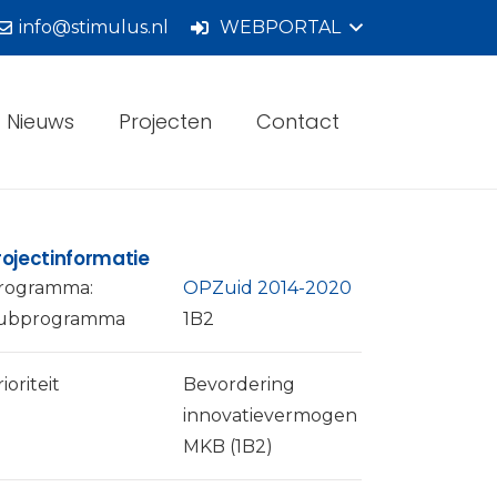
info@stimulus.nl
WEBPORTAL
Nieuws
Projecten
Contact
rojectinformatie
rogramma:
OPZuid 2014-2020
ubprogramma
1B2
ioriteit
Bevordering
innovatievermogen
MKB (1B2)