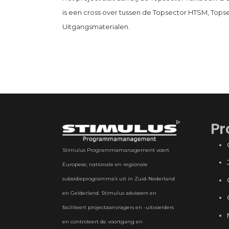
is een cross over tussen de Topsector HTSM, Top
Uitgangsmaterialen.
Pr
Stimulus Programmamanagement voert
Europese, nationale en regionale
subsidieprogramma’s uit in Zuid-Nederland
en Gelderland. Stimulus adviseert en
faciliteert projectaanvragers en -uitvoerders
en controleert de voortgang en