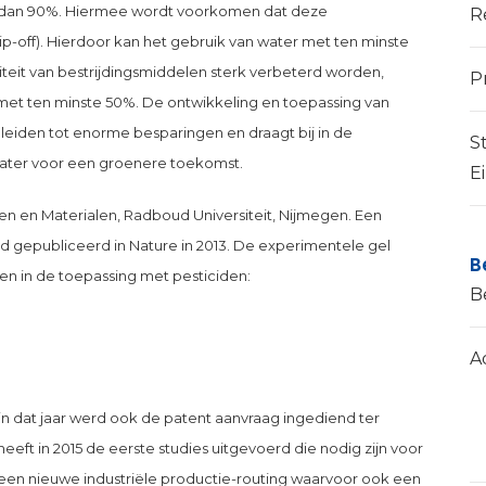
r dan 90%. Hiermee wordt voorkomen dat deze
R
-off). Hierdoor kan het gebruik van water met ten minste
teit van bestrijdingsmiddelen sterk verbeterd worden,
P
et ten minste 50%. De ontwikkeling en toepassing van
eiden tot enorme besparingen en draagt bij in de
S
water voor een groenere toekomst.
E
len en Materialen, Radboud Universiteit, Nijmegen. Een
d gepubliceerd in Nature in 2013. De experimentele gel
B
en in de toepassing met pesticiden:
B
A
n in dat jaar werd ook de patent aanvraag ingediend ter
ft in 2015 de eerste studies uitgevoerd die nodig zijn voor
ot een nieuwe industriële productie-routing waarvoor ook een