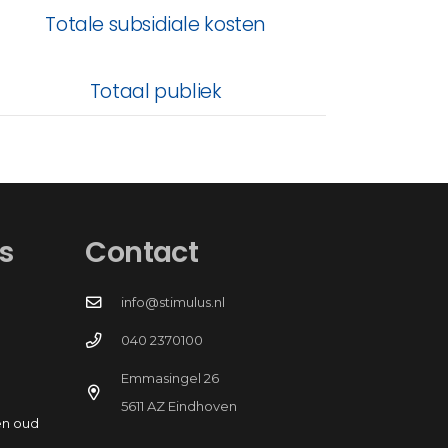
Totale subsidiale kosten
Totaal publiek
s
Contact
info@stimulus.nl
040 2370100
Emmasingel 26
5611 AZ Eindhoven
en oud