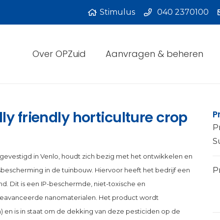
Stimulus
040 2370100
Over OPZuid
Aanvragen & beheren
y friendly horticulture crop
P
P
S
 gevestigd in Venlo, houdt zich bezig met het ontwikkelen en
Pr
scherming in de tuinbouw. Hiervoor heeft het bedrijf een
. Dit is een IP-beschermde, niet-toxische en
geavanceerde nanomaterialen. Het product wordt
 en is in staat om de dekking van deze pesticiden op de