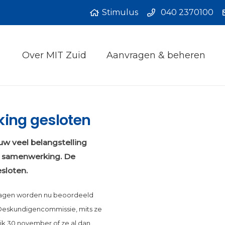
Stimulus
040 2370100
Over MIT Zuid
Aanvragen & beheren
ing gesloten
uw veel belangstelling
D samenwerking. De
sloten.
nvragen worden nu beoordeeld
Deskundigencommissie, mits ze
ijk 30 november of ze al dan