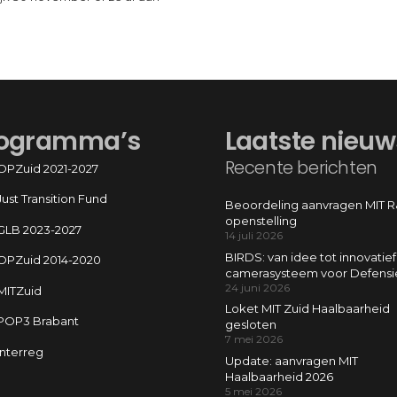
ogramma’s
Laatste nieuw
Recente berichten
OPZuid 2021-2027
Just Transition Fund
Beoordeling aanvragen MIT 
openstelling
GLB 2023-2027
14 juli 2026
BIRDS: van idee tot innovatief
OPZuid 2014-2020
camerasysteem voor Defensi
24 juni 2026
MITZuid
Loket MIT Zuid Haalbaarheid
POP3 Brabant
gesloten
7 mei 2026
Interreg
Update: aanvragen MIT
Haalbaarheid 2026
5 mei 2026