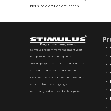
niet subsidie zullen ontvangen.
Pr
Stimulus Programmamanagement voert
Europese, nationale en regionale
subsidieprogramma’s uit in Zuid-Nederland
en Gelderland. Stimulus adviseert en
faciliteert projectaanvragers en -uitvoerders
en controleert de voortgang en
rechtmatigheid van de subsidieprojecten.