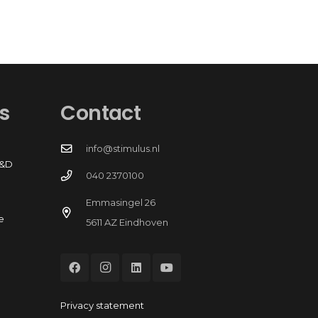
s
Contact
info@stimulus.nl
R&D
040 2370100
Emmasingel 26
e
5611 AZ Eindhoven
Privacy statement