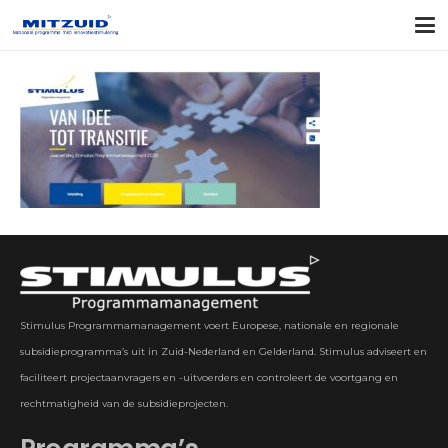
Stimulus Programmamanagement voert Europese, nationale en regionale
subsidieprogramma’s uit in Zuid-Nederland en Gelderland. Stimulus adviseert en
faciliteert projectaanvragers en -uitvoerders en controleert de voortgang en
rechtmatigheid van de subsidieprojecten.