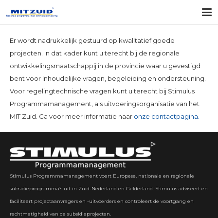
Er wordt nadrukkelijk gestuurd op kwalitatief goede
projecten. In dat kader kunt u terecht bij de regionale
ontwikkelingsmaatschappij in de provincie waar u gevestigd
bent voor inhoudelijke vragen, begeleiding en ondersteuning.
Voor regelingtechnische vragen kunt u terecht bij Stimulus
Programmamanagement, als uitvoeringsorganisatie van het
MIT Zuid. Ga voor meer informatie naar
onze contactpagina.
Stimulus Programmamanagement voert Europese, nationale en regionale
subsidieprogramma’s uit in Zuid-Nederland en Gelderland. Stimulus adviseert en
faciliteert projectaanvragers en -uitvoerders en controleert de voortgang en
rechtmatigheid van de subsidieprojecten.