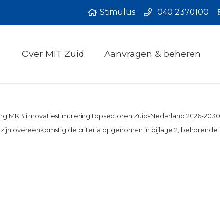
Stimulus
040 2370100
Over MIT Zuid
Aanvragen & beheren
egeling MKB innovatiestimulering topsectoren Zuid-Nederland 2026-2
jn overeenkomstig de criteria opgenomen in bijlage 2, behorende b