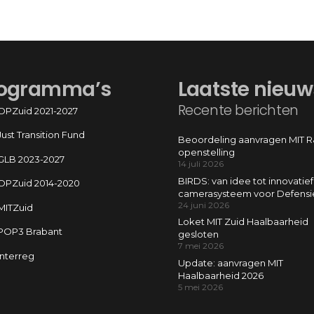
ogramma’s
Laatste nieuw
Recente berichten
OPZuid 2021-2027
Just Transition Fund
Beoordeling aanvragen MIT 
openstelling
GLB 2023-2027
14 juli 2026
BIRDS: van idee tot innovatief
OPZuid 2014-2020
camerasysteem voor Defensi
24 juni 2026
MITZuid
Loket MIT Zuid Haalbaarheid
POP3 Brabant
gesloten
7 mei 2026
Interreg
Update: aanvragen MIT
Haalbaarheid 2026
5 mei 2026