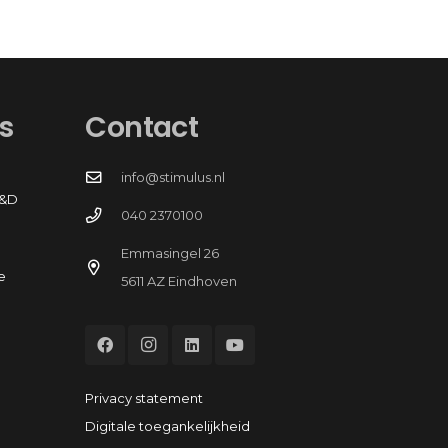
s
Contact
info@stimulus.nl
R&D
040 2370100
Emmasingel 26
e
5611 AZ Eindhoven
Privacy statement
Digitale toegankelijkheid