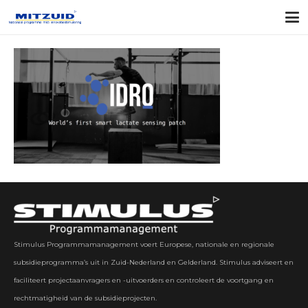
Stimulus Programmamanagement voert Europese, nationale en regionale
subsidieprogramma’s uit in Zuid-Nederland en Gelderland. Stimulus adviseert en
faciliteert projectaanvragers en -uitvoerders en controleert de voortgang en
rechtmatigheid van de subsidieprojecten.