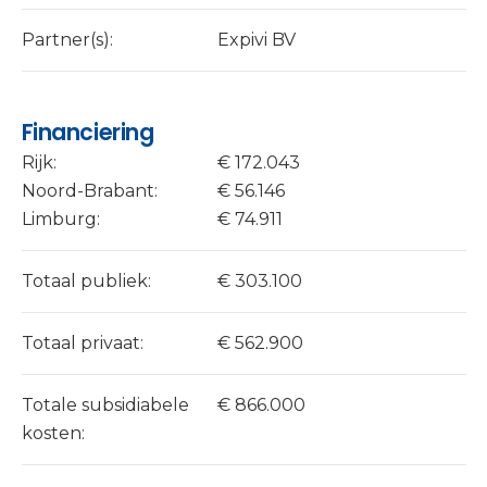
Partner(s):
Expivi BV
Financiering
Rijk:
€ 172.043
Noord-Brabant:
€ 56.146
Limburg:
€ 74.911
Totaal publiek:
€ 303.100
Totaal privaat:
€ 562.900
Totale subsidiabele
€ 866.000
kosten: