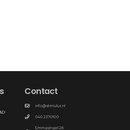
s
Contact
info@stimulus.nl
R&D
040 2370100
Emmasingel 26