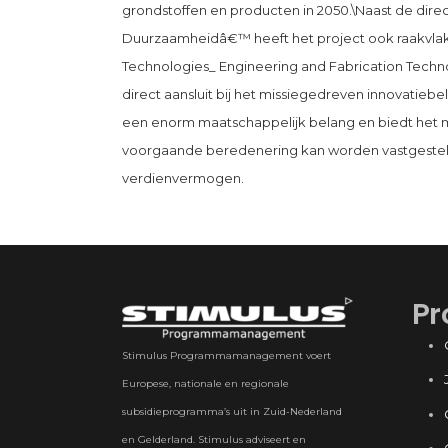
grondstoffen en producten in 2050.\Naast de direc
Duurzaamheidâ€™ heeft het project ook raakvlakk
Technologies_ Engineering and Fabrication Techno
direct aansluit bij het missiegedreven innovatieb
een enorm maatschappelijk belang en biedt het 
voorgaande beredenering kan worden vastgesteld 
verdienvermogen.
Pr
Stimulus Programmamanagement voert
Europese, nationale en regionale
subsidieprogramma’s uit in Zuid-Nederland
en Gelderland. Stimulus adviseert en