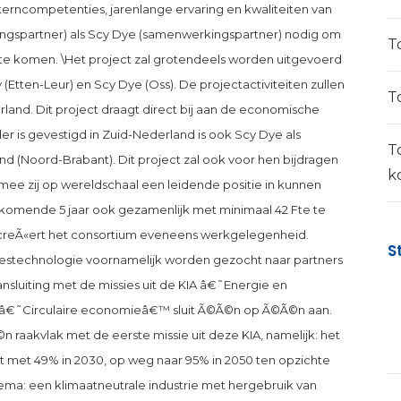
e kerncompetenties, jarenlange ervaring en kwaliteiten van
ingspartner) als Scy Dye (samenwerkingspartner) nodig om
T
te komen. \Het project zal grotendeels worden uitgevoerd
 (Etten-Leur) en Scy Dye (Oss). De projectactiviteiten zullen
T
nd. Dit project draagt direct bij aan de economische
r is gevestigd in Zuid-Nederland is ook Scy Dye als
T
 (Noord-Brabant). Dit project zal ook voor hen bijdragen
k
mee zij op wereldschaal een leidende positie in kunnen
komende 5 jaar ook gezamenlijk met minimaal 42 Fte te
 creÃ«ert het consortium eveneens werkgelegenheid.
S
cestechnologie voornamelijk worden gezocht naar partners
ansluiting met de missies uit de KIA â€˜Energie en
â€˜Circulaire economieâ€™ sluit Ã©Ã©n op Ã©Ã©n aan.
raakvlak met de eerste missie uit deze KIA, namelijk: het
t met 49% in 2030, op weg naar 95% in 2050 ten opzichte
ema: een klimaatneutrale industrie met hergebruik van