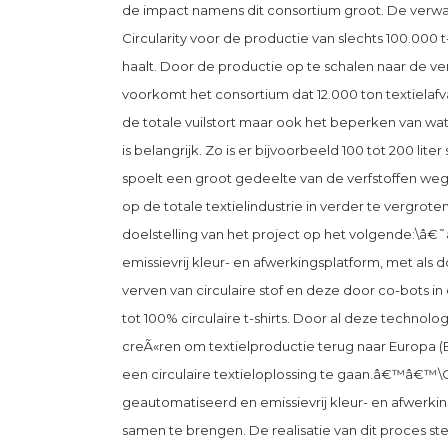
de impact namens dit consortium groot. De verwa
Circularity voor de productie van slechts 100.000 t
haalt. Door de productie op te schalen naar de ve
voorkomt het consortium dat 12.000 ton textielafv
de totale vuilstort maar ook het beperken van wat
is belangrijk. Zo is er bijvoorbeeld 100 tot 200 lit
spoelt een groot gedeelte van de verfstoffen we
op de totale textielindustrie in verder te vergrot
doelstelling van het project op het volgende:\â
emissievrij kleur- en afwerkingsplatform, met als d
verven van circulaire stof en deze door co-bots i
tot 100% circulaire t-shirts. Door al deze technol
creÃ«ren om textielproductie terug naar Europa (E
een circulaire textieloplossing te gaan.â€™â€™\O
geautomatiseerd en emissievrij kleur- en afwerkin
samen te brengen. De realisatie van dit proces stel