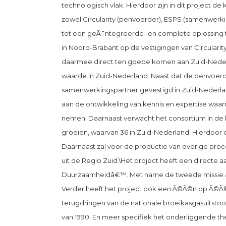
technologisch vlak. Hierdoor zijn in dit project d
zowel Circularity (penvoerder), ESPS (samenwerk
tot een geÃ¯ntegreerde- en complete oplossing 
in Noord-Brabant op de vestigingen van Circularity
daarmee direct ten goede komen aan Zuid-Nederla
waarde in Zuid-Nederland. Naast dat de penvoerde
samenwerkingspartner gevestigd in Zuid-Nederland
aan de ontwikkeling van kennis en expertise waar
nemen. Daarnaast verwacht het consortium in de 
groeien, waarvan 36 in Zuid-Nederland. Hierdoor
Daarnaast zal voor de productie van overige pro
uit de Regio Zuid.\Het project heeft een directe a
Duurzaamheidâ€™. Met name de tweede missie 
Verder heeft het project ook een Ã©Ã©n op Ã©Ã©n 
terugdringen van de nationale broeikasgasuitstoo
van 1990. En meer specifiek het onderliggende th