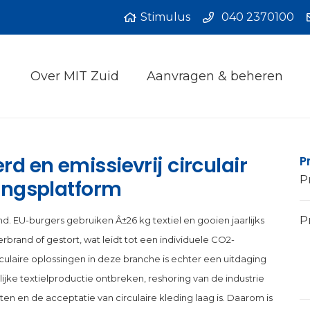
Stimulus
040 2370100
Over MIT Zuid
Aanvragen & beheren
d en emissievrij circulair
P
P
kingsplatform
Pr
nd. EU-burgers gebruiken Â±26 kg textiel en gooien jaarlijks
rbrand of gestort, wat leidt tot een individuele CO2-
ulaire oplossingen in deze branche is echter een uitdaging
jke textielproductie ontbreken, reshoring van de industrie
en en de acceptatie van circulaire kleding laag is. Daarom is