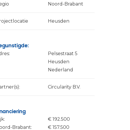
egio
Noord-Brabant
rojectlocatie
Heusden
egunstigde:
dres:
Pelsestraat 5
Heusden
Nederland
artner(s):
Circularity B.V.
inanciering
jk:
€ 192.500
oord-Brabant:
€ 157.500