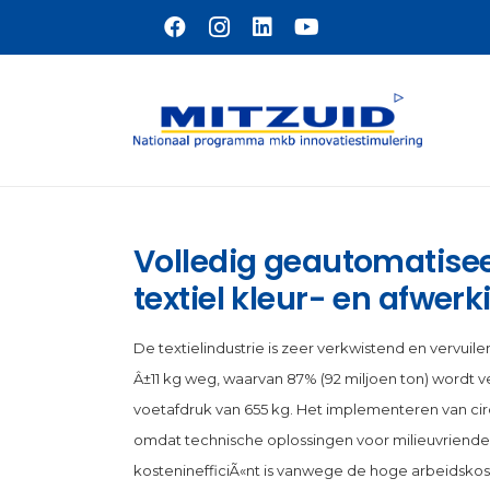
Naar hoofdinhoud
Volledig geautomatiseer
textiel kleur- en afwer
De textielindustrie is zeer verkwistend en vervuile
Â±11 kg weg, waarvan 87% (92 miljoen ton) wordt ve
voetafdruk van 655 kg. Het implementeren van circ
omdat technische oplossingen voor milieuvriendeli
kosteninefficiÃ«nt is vanwege de hoge arbeidskost