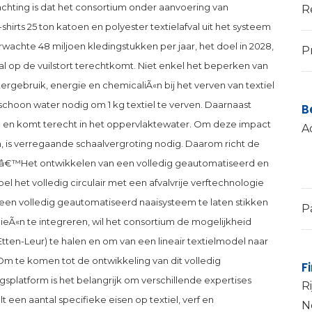
chting is dat het consortium onder aanvoering van
R
-shirts 25 ton katoen en polyester textielafval uit het systeem
rwachte 48 miljoen kledingstukken per jaar, het doel in 2028,
P
al op de vuilstort terechtkomt. Niet enkel het beperken van
ergebruik, energie en chemicaliÃ«n bij het verven van textiel
er schoon water nodig om 1 kg textiel te verven. Daarnaast
B
g en komt terecht in het oppervlaktewater. Om deze impact
A
en, is verregaande schaalvergroting nodig. Daarom richt de
€˜â€™Het ontwikkelen van een volledig geautomatiseerd en
oel het volledig circulair met een afvalvrije verftechnologie
n een volledig geautomatiseerd naaisysteem te laten stikken
P
ogieÃ«n te integreren, wil het consortium de mogelijkheid
tten-Leur) te halen en om van een lineair textielmodel naar
m te komen tot de ontwikkeling van dit volledig
F
gsplatform is het belangrijk om verschillende expertises
Ri
t een aantal specifieke eisen op textiel, verf en
N