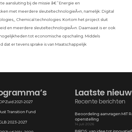
te aansluiting bij de missie â€˜Energie en
en met meerdere sleuteltechnologieÃ«n, namelijk: Digital
logies_ Chemical technologies. Kortom het project sluit
eleid en meerdere sleuteltechnologieÃ«n. Daarnaast is er ook
mogelijkheden tot economische opschaling. Middels
dat er tevens sprake is van Maatschappelijk
ogramma’s
Laatste nieuw
Recente berichten
OPZuid 2021-2027
Just Transition Fund
Beoordeling aanvragen MIT 
openstelling
GLB 2023-2027
14 juli 2026
BIRDS: van idee tot innovatief