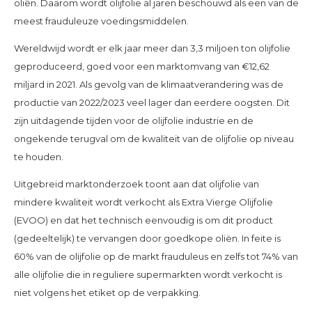
oliën. Daarom wordt olijfolie al jaren beschouwd als een van de
meest frauduleuze voedingsmiddelen.
Wereldwijd wordt er elk jaar meer dan 3,3 miljoen ton olijfolie
geproduceerd, goed voor een marktomvang van €12,62
miljard in 2021. Als gevolg van de klimaatverandering was de
productie van 2022/2023 veel lager dan eerdere oogsten. Dit
zijn uitdagende tijden voor de olijfolie industrie en de
ongekende terugval om de kwaliteit van de olijfolie op niveau
te houden.
Uitgebreid marktonderzoek toont aan dat olijfolie van
mindere kwaliteit wordt verkocht als Extra Vierge Olijfolie
(EVOO) en dat het technisch eenvoudig is om dit product
(gedeeltelijk) te vervangen door goedkope oliën. In feite is
60% van de olijfolie op de markt frauduleus en zelfs tot 74% van
alle olijfolie die in reguliere supermarkten wordt verkocht is
niet volgens het etiket op de verpakking.