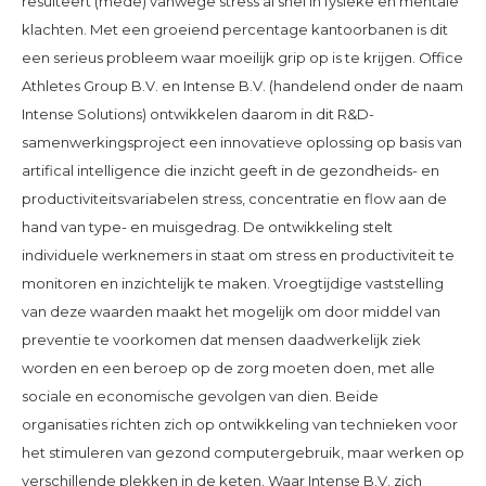
resulteert (mede) vanwege stress al snel in fysieke en mentale
klachten. Met een groeiend percentage kantoorbanen is dit
een serieus probleem waar moeilijk grip op is te krijgen. Office
Athletes Group B.V. en Intense B.V. (handelend onder de naam
Intense Solutions) ontwikkelen daarom in dit R&D-
samenwerkingsproject een innovatieve oplossing op basis van
artifical intelligence die inzicht geeft in de gezondheids- en
productiviteitsvariabelen stress, concentratie en flow aan de
hand van type- en muisgedrag. De ontwikkeling stelt
individuele werknemers in staat om stress en productiviteit te
monitoren en inzichtelijk te maken. Vroegtijdige vaststelling
van deze waarden maakt het mogelijk om door middel van
preventie te voorkomen dat mensen daadwerkelijk ziek
worden en een beroep op de zorg moeten doen, met alle
sociale en economische gevolgen van dien. Beide
organisaties richten zich op ontwikkeling van technieken voor
het stimuleren van gezond computergebruik, maar werken op
verschillende plekken in de keten. Waar Intense B.V. zich