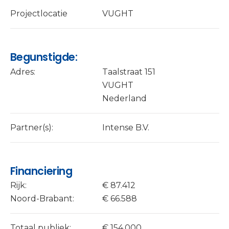
Projectlocatie
VUGHT
Begunstigde:
Adres:
Taalstraat 151
VUGHT
Nederland
Partner(s):
Intense B.V.
Financiering
Rijk:
€ 87.412
Noord-Brabant:
€ 66.588
Totaal publiek:
€ 154.000