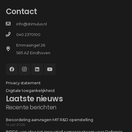
Contact
info@stimulus.nl
040 2370100
Emmasingel 26
5611 AZ Eindhoven
Privacy statement
Digitale toegankelijkheid
Laatste nieuws
Recente berichten
Beoordeling aanvragen MIT R&D openstelling
14 juli 2026
BIRDS: van idee tot innovatief camerasysteem voor Defensie