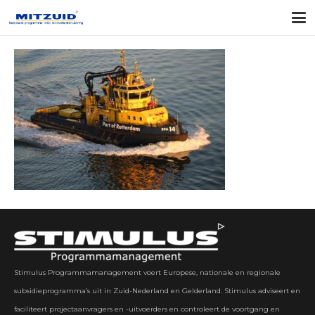
Stimulus Programmamanagement voert Europese, nationale en regionale
subsidieprogramma’s uit in Zuid-Nederland en Gelderland. Stimulus adviseert en
faciliteert projectaanvragers en -uitvoerders en controleert de voortgang en