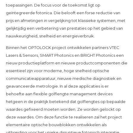
toepassingen. De focus voor de toekomst ligt op
geïntegreerde fotonica. Die belooft een forse reductie van
prijs en afmetingen in vergelijking tot klassieke systemen, met
gelijktijdig een verbetering van prestaties op het gebied van
nauwkeurigheid, snelheid en energieverbruik.
Binnen het OPTOLOCK project ontwikkelen partners VTEC
Lasers & Sensors, SMART Photonics en BRIGHT Photonics een
nieuw productieplatform en nieuwe productcomponenten die
essentieel zijn voor moderne, hoge snelheid optische
communicatieapparatuur, nieuwe medische diagnostiek en
geavanceerde metrologie. In al deze applicaties is er
behoefte aan flexible golflengte management devices
hetgeen in de praktijk betekend dat golflengtes op bepaalde
waardes gefixeerd moeten worden. Ze worden gelockt op
deze waardes. Om deze functie te realiseren zal het project
elementaire optische bouwblokken ontwikkelen als
uitbreiding voor het unieke disruptieve fotonisch integratie