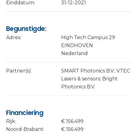
Einddatum:
31-12-2021
Begunstigde:
Adres:
High Tech Campus 29
EINDHOVEN
Nederland
Partner(s):
SMART Photonics B.V.; VTEC
Lasers & sensors; Bright
Photonics B.V.
Financiering
Rijk:
€ 156.499
Noord-Brabant:
€ 156.499