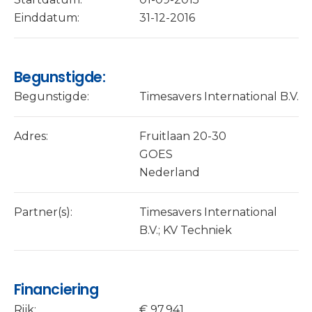
Einddatum:
31-12-2016
Begunstigde:
Begunstigde:
Timesavers International B.V.
Adres:
Fruitlaan 20-30
GOES
Nederland
Partner(s):
Timesavers International
B.V.; KV Techniek
Financiering
Rijk:
€ 97.941