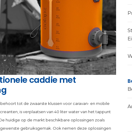
P
S
E
W
tionele caddie met
B
ng
B
behoort tot de zwaarste klussen voor caravan- en mobile
A
reanten, is verplaatsen van 40 liter water van het tappunt
De huidige op de markt beschikbare oplossingen zoals
 het gewenste gebruiksgemak. Ook nemen deze oplossingen