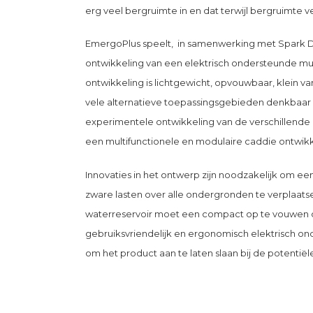
erg veel bergruimte in en dat terwijl bergruimte vee
EmergoPlus speelt, in samenwerking met Spark De
ontwikkeling van een elektrisch ondersteunde mu
ontwikkeling is lichtgewicht, opvouwbaar, klein v
vele alternatieve toepassingsgebieden denkbaar 
experimentele ontwikkeling van de verschillend
een multifunctionele en modulaire caddie ontwikk
Innovaties in het ontwerp zijn noodzakelijk om een
zware lasten over alle ondergronden te verplaat
waterreservoir moet een compact op te vouwen o
gebruiksvriendelijk en ergonomisch elektrisch ond
om het product aan te laten slaan bij de potentiël