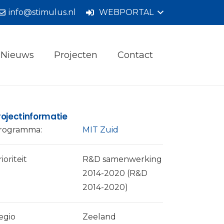
info@stimulus.nl
WEBPORTAL
Nieuws
Projecten
Contact
rojectinformatie
rogramma:
MIT Zuid
ioriteit
R&D samenwerking
2014-2020 (R&D
2014-2020)
egio
Zeeland