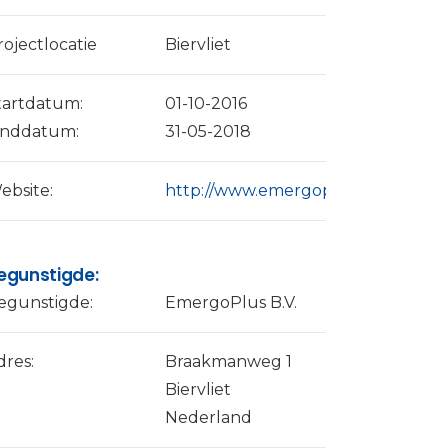
rojectlocatie
Biervliet
tartdatum:
01-10-2016
inddatum:
31-05-2018
ebsite:
http://www.emergoplus.com/
egunstigde:
egunstigde:
EmergoPlus B.V.
dres:
Braakmanweg 1
Biervliet
Nederland