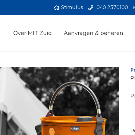
Stimulus
040 2370100
Over MIT Zuid
Aanvragen & beheren
P
P
Pr
R