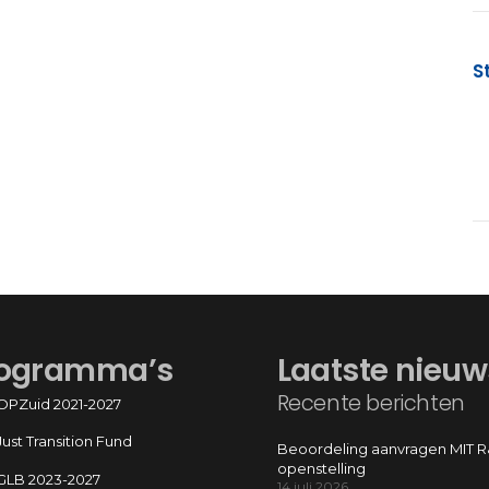
S
ogramma’s
Laatste nieuw
Recente berichten
OPZuid 2021-2027
Just Transition Fund
Beoordeling aanvragen MIT 
openstelling
GLB 2023-2027
14 juli 2026