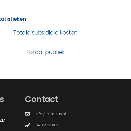
tatistieken
Totale subsidiale kosten
Totaal publiek
s
Contact
info@stimulus.nl
R&D
040 2370100