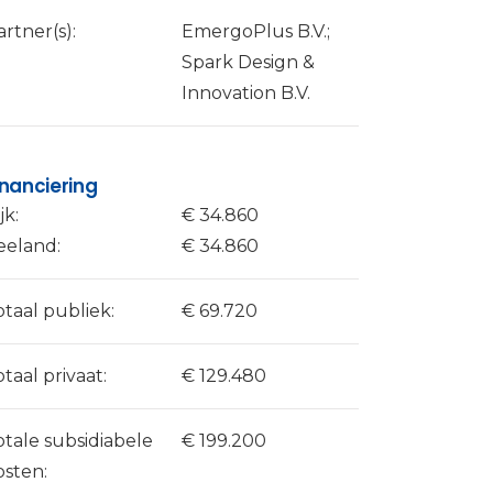
artner(s):
EmergoPlus B.V.;
Spark Design &
Innovation B.V.
inanciering
jk:
€ 34.860
eeland:
€ 34.860
otaal publiek:
€ 69.720
otaal privaat:
€ 129.480
otale subsidiabele
€ 199.200
osten: