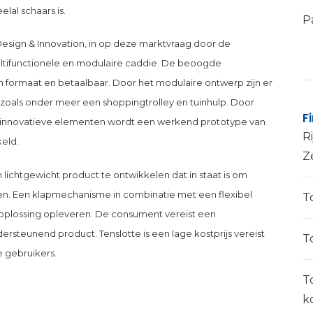
lal schaars is.
P
sign & Innovation, in op deze marktvraag door de
ltifunctionele en modulaire caddie. De beoogde
an formaat en betaalbaar. Door het modulaire ontwerp zijn er
zoals onder meer een shoppingtrolley en tuinhulp. Door
F
e innovatieve elementen wordt een werkend prototype van
Ri
eld.
Z
 lichtgewicht product te ontwikkelen dat in staat is om
sen. Een klapmechanisme in combinatie met een flexibel
T
plossing opleveren. De consument vereist een
ersteunend product. Tenslotte is een lage kostprijs vereist
T
e gebruikers.
T
k