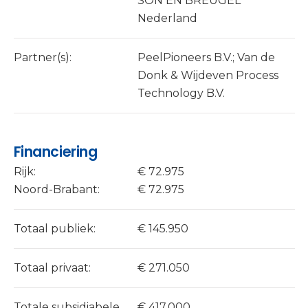
SON EN BREUGEL
Nederland
Partner(s):
PeelPioneers B.V.; Van de
Donk & Wijdeven Process
Technology B.V.
Financiering
Rijk:
€ 72.975
Noord-Brabant:
€ 72.975
Totaal publiek:
€ 145.950
Totaal privaat:
€ 271.050
Totale subsidiabele
€ 417.000