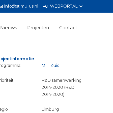
info@stimulus.nl
WEBPORTAL
Nieuws
Projecten
Contact
rojectinformatie
rogramma:
MIT Zuid
ioriteit
R&D samenwerking
2014-2020 (R&D
2014-2020)
egio
Limburg