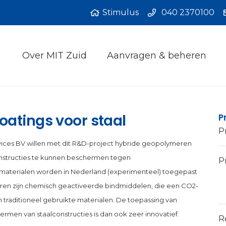
Stimulus
040 2370100
Over MIT Zuid
Aanvragen & beheren
atings voor staal
P
P
ervices BV willen met dit R&D-project hybride geopolymeren
onstructies te kunnen beschermen tegen
Pr
terialen worden in Nederland (experimenteel) toegepast
en zijn chemisch geactiveerde bindmiddelen, die een CO2-
traditioneel gebruikte materialen. De toepassing van
rmen van staalconstructies is dan ook zeer innovatief.
R