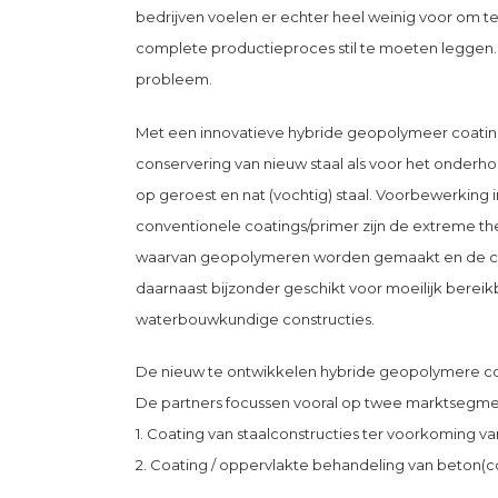
bedrijven voelen er echter heel weinig voor om t
complete productieproces stil te moeten leggen. 
probleem.
Met een innovatieve hybride geopolymeer coatin
conservering van nieuw staal als voor het onderh
op geroest en nat (vochtig) staal. Voorbewerking in
conventionele coatings/primer zijn de extreme t
waarvan geopolymeren worden gemaakt en de chem
daarnaast bijzonder geschikt voor moeilijk bere
waterbouwkundige constructies.
De nieuw te ontwikkelen hybride geopolymere coa
De partners focussen vooral op twee marktsegmen
1. Coating van staalconstructies ter voorkoming va
2. Coating / oppervlakte behandeling van beton(co