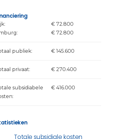
inanciering
jk:
€ 72.800
imburg:
€ 72.800
otaal publiek:
€ 145.600
otaal privaat:
€ 270.400
otale subsidiabele
€ 416.000
osten:
tatistieken
Totale subsidiale kosten