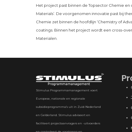
Het project past binnen de Topsector Chemie en 
Materials’. De voorgenomen innovatie past bij th
Chemie zet binnen de hoofdlijn ‘Chemistry of Adv
coatings. Binnen het project wordt een cross-ov
Materialen.
Pr
Stimulus Programmamanagement voert
Europese, nationale en regionale
subsidieprogramma’s uit in Zuid-Nederland
en Gelderland. Stimulus adviseert en
faciliteert projectaanvragers en -uitvoerders
en controleert de voortgang en