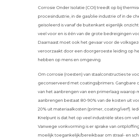
Corrosie Onder Isolatie (COI) treedt op bij thermis
procesindustrie, in de gas/olie industrie of in de 
geïsoleerd is vanaf de buitenkant eigenlijk onzic
veel voor en is één van de grote bedreigingen vo
Daarnaast moet ook het gevaar voor de volksge
veroorzaakt door een doorgeroeste leiding op het
hebben op mens en omgeving.
Om corrosie (roesten) van staalconstructies te v
geconserveerd met coatings/primers. Gangbare c
van het aanbrengen van een primerlaag waarop 
aanbrengen bestaat 80-90% van de kosten uit voorb
20% uit materiaalkosten (primer, coating/verf). 
Knelpunt is dat het op veel industriële sites om v
Vanwege vonkvorming is er sprake van ontploffingsg
moeilijk toegankelijk/bereikbaar om straal- en sc