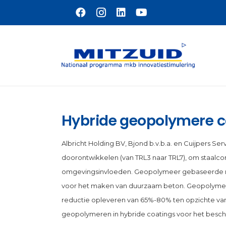
Naar hoofdinhoud
Hybride geopolymere co
Albricht Holding BV, Bjond b.v.b.a. en Cuijpers S
doorontwikkelen (van TRL3 naar TRL7), om staalc
omgevingsinvloeden. Geopolymeer gebaseerde ma
voor het maken van duurzaam beton. Geopolymer
reductie opleveren van 65%-80% ten opzichte van 
geopolymeren in hybride coatings voor het besche