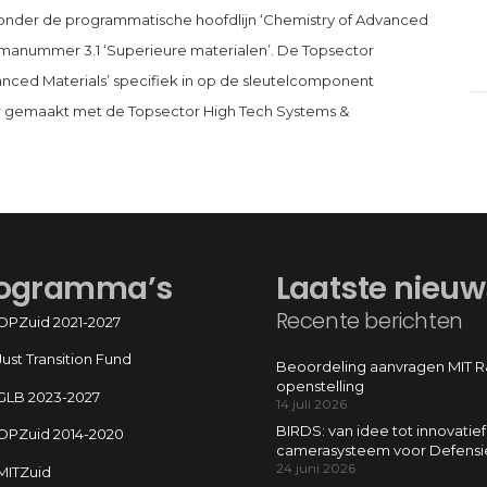
onder de programmatische hoofdlijn ‘Chemistry of Advanced
emanummer 3.1 ‘Superieure materialen’. De Topsector
anced Materials’ specifiek in op de sleutelcomponent
er gemaakt met de Topsector High Tech Systems &
ogramma’s
Laatste nieuw
Recente berichten
OPZuid 2021-2027
Just Transition Fund
Beoordeling aanvragen MIT 
openstelling
GLB 2023-2027
14 juli 2026
BIRDS: van idee tot innovatief
OPZuid 2014-2020
camerasysteem voor Defensi
24 juni 2026
MITZuid