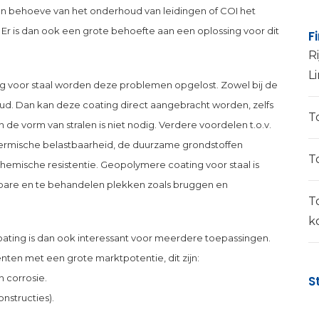
en behoeve van het onderhoud van leidingen of COI het
Er is dan ook een grote behoefte aan een oplossing voor dit
F
Ri
L
g voor staal worden deze problemen opgelost. Zowel bij de
oud. Dan kan deze coating direct aangebracht worden, zelfs
T
 de vorm van stralen is niet nodig. Verdere voordelen t.o.v.
hermische belastbaarheid, de duurzame grondstoffen
T
ische resistentie. Geopolymere coating voor staal is
ikbare en te behandelen plekken zoals bruggen en
T
k
ting is dan ook interessant voor meerdere toepassingen.
ten met een grote marktpotentie, dit zijn:
n corrosie.
S
nstructies).