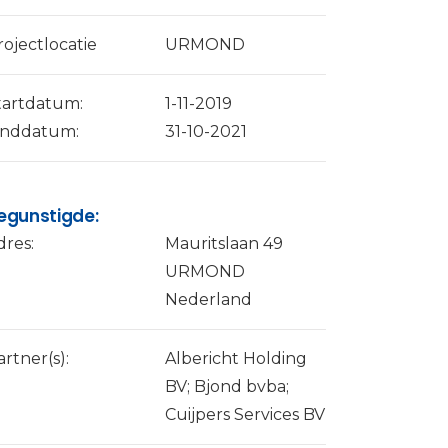
rojectlocatie
URMOND
tartdatum:
1-11-2019
inddatum:
31-10-2021
egunstigde:
dres:
Mauritslaan 49
URMOND
Nederland
artner(s):
Albericht Holding
BV; Bjond bvba;
Cuijpers Services BV