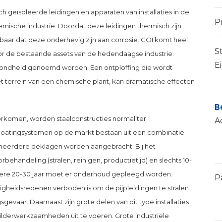
ch geïsoleerde leidingen en apparaten van installaties in de
P
chemische industrie. Doordat deze leidingen thermisch zijn
htbaar dat deze onderhevig zijn aan corrosie. COI komt heel
S
or de bestaande assets van de hedendaagse industrie.
E
zondheid genoemd worden. Een ontploffing die wordt
 terrein van een chemische plant, kan dramatische effecten
B
oorkomen, worden staalconstructies normaliter
A
oatingsystemen op de markt bestaan uit een combinatie
meerdere deklagen worden aangebracht. Bij het
ehandeling (stralen, reinigen, productietijd) en slechts 10-
Iedere 20-30 jaar moet er onderhoud gepleegd worden.
P
eiligheidsredenen verboden is om de pijpleidingen te stralen.
evaar. Daarnaast zijn grote delen van dit type installaties
hilderwerkzaamheden uit te voeren. Grote industriële