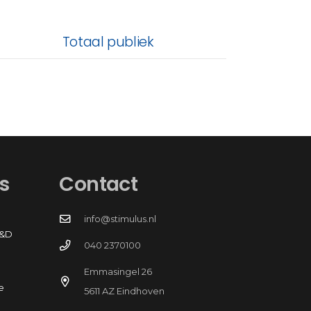
Totaal publiek
s
Contact
info@stimulus.nl
R&D
040 2370100
Emmasingel 26
e
5611 AZ Eindhoven