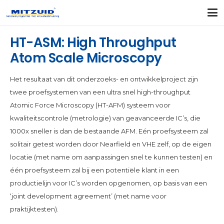
HT-ASM: High Throughput
Atom Scale Microscopy
Het resultaat van dit onderzoeks- en ontwikkelproject zijn
twee proefsystemen van een ultra snel high-throughput
Atomic Force Microscopy (HT-AFM) systeem voor
kwaliteitscontrole (metrologie) van geavanceerde IC’s, die
1000x sneller is dan de bestaande AFM. Eén proefsysteem zal
solitair getest worden door Nearfield en VHE zelf, op de eigen
locatie (met name om aanpassingen snel te kunnen testen) en
één proefsysteem zal bij een potentiële klant in een
productielijn voor IC’s worden opgenomen, op basis van een
‘joint development agreement’ (met name voor
praktijktesten).