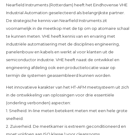
Nearfield Instruments (Rotterdam) heeft het Eindhovense VHE
Industrial Automation geselecteerd als belangrijkste partner.
De strategische kennis van Nearfield Instruments zit
voornamelijk in de meetkop met de tip om op atomaire schaal
te kunnen meten. VHE heeft kennis van en ervaring met
industriële automatisering met de disciplines engineering,
panelenbouw en kabels en werkt al voor klanten uit de
semiconductor industrie. VHE heeft naast de ontwikkel en
engineering afdeling ook een productielocatie waar op
termijn de systemen geassembleerd kunnen worden.
Het innovatieve karakter van het HT-AFM meetsysteem uit zich
in de ontwikkeling van oplossingen voor drie essentiële
(onderling verbonden) aspecten:
1. Snelheid. In-line meten betekent meten met een hele grote
snelheid.
2. Zuiverheid. De meetkamer is extreem geconditioneerd en
moet voldoen aan ISO klasse 1 voor cleanrooms.